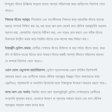
উপযুক্ত দাঁতের চিকিত্সার মাধ্যমে তাদের অবস্থা পরিচালনার জন্য ব্যক্তিগত নির্দেশনা পেতে
পারেন।
শিশুদের দাঁতের স্বাস্থ্য:
পিতামাতা এবং যত্নশীলদের শিশুদের জন্য প্রাথমিক দাঁতের যত্নের
গুরুত্ব সম্পর্কে শিক্ষিত করা হয়, যার মধ্যে অল্প বয়স থেকেই ভাল মৌখিক স্বাস্থ্যবিধি অভ্যাস
স্থাপন করা, ফ্লোরাইড গ্রহণের নিরীক্ষণ করা, এবং গহ্বর রোধ করতে এবং সঠিক দাঁতের
বিকাশকে উন্নীত করার জন্য নিয়মিত দাঁতের চেক-আপের সময় নির্ধারণ করা।
ইমার্জেন্সি ডেন্টাল কেয়ার:
রোগীরা পেশাদার দাঁতের চিকিৎসা না করা পর্যন্ত দাঁতের ব্যথা, ভাঙা
দাঁত বা ছিটকে যাওয়া দাঁতের মতো সাধারণ দাঁতের জরুরী অবস্থা কীভাবে পরিচালনা করবেন
সে সম্পর্কে নির্দেশনা পেতে পারেন।
ওরাল হেলথ এডুকেশন ম্যাটেরিয়ালস:
ডেন্টাল প্রফেশনালরা ওরাল হাইজিন নির্দেশাবলী
জোরদার করতে এবং রোগীদের তাদের মৌখিক স্বাস্থ্যের নিয়ন্ত্রণ নিতে ক্ষমতায়নের জন্য
ব্রোশিওর, প্যামফলেট বা অনলাইন রিসোর্সের মতো শিক্ষামূলক উপকরণ সরবরাহ করতে পারে।
ফলো-আপ এবং সমর্থন:
নিয়মিত ফলো-আপ অ্যাপয়েন্টমেন্ট ডেন্টাল পেশাদারদের রোগীদের
অগ্রগতি মূল্যায়ন করতে, যেকোনো উদ্বেগ বা প্রশ্নের সমাধান করতে এবং ভাল মৌখিক
স্বাস্থ্যের অভ্যাস বজায় রাখার জন্য