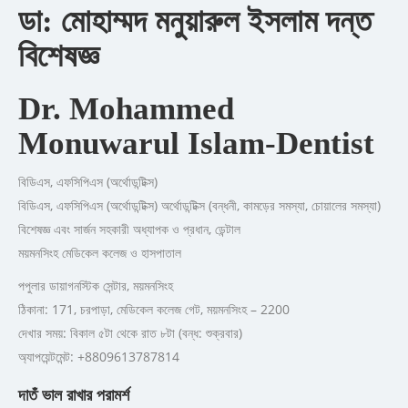
ডা: মোহাম্মদ মনুয়ারুল ইসলাম
দন্ত
বিশেষজ্ঞ
Dr. Mohammed
Monuwarul Islam-Dentist
বিডিএস, এফসিপিএস (অর্থোডন্টিক্স)
বিডিএস, এফসিপিএস (অর্থোডন্টিক্স) অর্থোডন্টিক্স (বন্ধনী, কামড়ের সমস্যা, চোয়ালের সমস্যা)
বিশেষজ্ঞ এবং সার্জন সহকারী অধ্যাপক ও প্রধান, ডেন্টাল
ময়মনসিংহ মেডিকেল কলেজ ও হাসপাতাল
পপুলার ডায়াগনস্টিক সেন্টার, ময়মনসিংহ
ঠিকানা: 171, চরপাড়া, মেডিকেল কলেজ গেট, ময়মনসিংহ – 2200
দেখার সময়: বিকাল ৫টা থেকে রাত ৮টা (বন্ধ: শুক্রবার)
অ্যাপয়েন্টমেন্ট: +8809613787814
দাতঁ ভাল রাখার পরামর্শ