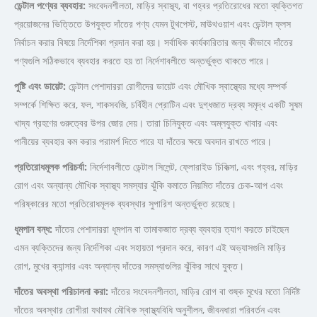
ডেন্টাল পণ্যের ব্যবহার:
সংবেদনশীলতা, মাড়ির স্বাস্থ্য, বা গহ্বর প্রতিরোধের মতো ব্যক্তিগত
প্রয়োজনের ভিত্তিতে উপযুক্ত দাঁতের পণ্য যেমন টুথপেস্ট, মাউথওয়াশ এবং ডেন্টাল ফ্লস
নির্বাচন করার বিষয়ে নির্দেশিকা প্রদান করা হয়। সর্বাধিক কার্যকারিতার জন্য কীভাবে দাঁতের
পণ্যগুলি সঠিকভাবে ব্যবহার করতে হয় তা নির্দেশাবলীতে অন্তর্ভুক্ত থাকতে পারে।
পুষ্টি এবং ডায়েট:
ডেন্টাল পেশাদাররা রোগীদের ডায়েট এবং মৌখিক স্বাস্থ্যের মধ্যে সম্পর্ক
সম্পর্কে শিক্ষিত করে, ফল, শাকসবজি, চর্বিহীন প্রোটিন এবং দুগ্ধজাত দ্রব্য সমৃদ্ধ একটি সুষম
খাদ্য গ্রহণের গুরুত্বের উপর জোর দেয়। তারা চিনিযুক্ত এবং অম্লযুক্ত খাবার এবং
পানীয়ের ব্যবহার কম করার পরামর্শ দিতে পারে যা দাঁতের ক্ষয়ে অবদান রাখতে পারে।
প্রতিরোধমূলক পরিচর্যা:
নির্দেশাবলীতে ডেন্টাল সিলেন্ট, ফ্লোরাইড চিকিত্সা, এবং গহ্বর, মাড়ির
রোগ এবং অন্যান্য মৌখিক স্বাস্থ্য সমস্যার ঝুঁকি কমাতে নিয়মিত দাঁতের চেক-আপ এবং
পরিষ্কারের মতো প্রতিরোধমূলক ব্যবস্থার সুপারিশ অন্তর্ভুক্ত রয়েছে।
ধূমপান বন্ধ:
দাঁতের পেশাদাররা ধূমপান বা তামাকজাত দ্রব্য ব্যবহার ত্যাগ করতে চাইছেন
এমন ব্যক্তিদের জন্য নির্দেশিকা এবং সহায়তা প্রদান করে, কারণ এই অভ্যাসগুলি মাড়ির
রোগ, মুখের ক্যান্সার এবং অন্যান্য দাঁতের সমস্যাগুলির ঝুঁকির সাথে যুক্ত।
দাঁতের অবস্থা পরিচালনা করা:
দাঁতের সংবেদনশীলতা, মাড়ির রোগ বা শুষ্ক মুখের মতো নির্দিষ্ট
দাঁতের অবস্থার রোগীরা যথাযথ মৌখিক স্বাস্থ্যবিধি অনুশীলন, জীবনধারা পরিবর্তন এবং