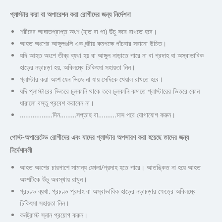
প্লাস্টার করা বা অপারেশন করা রোগীদের জন্য নির্দেশনা
শরীরের আঘাতপ্রাপ্ত অংশ (হাত বা পা) উঁচু করে রাখতে হবে।
আহত অংশের আঙ্গুলগুলি এক ঘন্টায় কমপক্ষে পাঁচবার সরানো উচিত।
যদি আহত অংশে তীব্র ব্যথা হয় বা আঙ্গুল নাড়াতে পারে না বা প্রদাহ বা অস্বাভাবিক
হাড়ের নড়াচড়া হয়, অবিলম্বে চিকিৎসা সহায়তা নিন।
প্লাস্টার করা অংশ যেন ভিজে না যায় সেদিকে খেয়াল রাখতে হবে।
যদি প্লাস্টারের ভিতরে চুলকানি থাকে তবে চুলকানি কমাতে প্লাস্টারের ভিতরে কোন
ধারালো বস্তু প্রবেশ করাবেন না।
………………দিন………সপ্তাহ বা……….মাস পরে যোগাযোগ করুন।
পোস্ট-অপারেটেড রোগীদের এবং যাদের প্লাস্টার অপসারণ করা হয়েছে তাদের জন্য
নির্দেশাবলী
আহত অংশের চারপাশে সামান্য ফোলা/প্রদাহ হতে পারে। আতঙ্কিত না হয়ে আহত
অংশটিকে উঁচু অবস্থায় রাখুন।
প্রচণ্ড ব্যথা, প্রচণ্ড প্রদাহ বা অস্বাভাবিক হাড়ের নড়াচড়ার ক্ষেত্রে অবিলম্বে
চিকিৎসা সহায়তা নিন।
কনট্রাস্ট স্নান প্রয়োগ করুন।