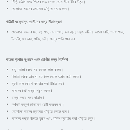
সিঁড়ি ওঠার সময় পিঠের হাড় সোজা রেখে ধীরে ধীরে উঠুন।
যেকোনো ধরনের ম্যাসেজ এড়িয়ে চলতে হবে।
গাউটে আক্রান্ত রোগীদের জন্য সীমাবদ্ধতা
যেকোনো ধরনের মদ, বড় মাছ, লাল মাংস, কলা-ফুল, সবুজ কাঁঠাল, কালো বেরি, পালং শাক,
টমেটো, ঘন ডাল, পনির, দই। প্রচুর পানি পান কর
ঘাড়ের ব্যথায় ভুগছেন এমন রোগীর জন্য নির্দেশনা
ঘাড় সোজা রেখে সব ধরনের কাজ করুন।
বিছানা থেকে ডান বা বাম দিক থেকে ওঠার চেষ্টা করুন।
ব্যথা হলে কোনো ব্যায়াম করা উচিত নয়।
সামনের সিট যাত্রা পছন্দ করুন।
রান্না করার সময় দাঁড়ান।
কখনই নলকূপ চালানোর চেষ্টা করবেন না।
যেকোনো ধরনের ম্যাসেজ এড়িয়ে চলতে হবে।
সবসময় শক্ত গদিতে ঘুমান এবং বালিশ ব্যবহার করা এড়িয়ে চলুন।