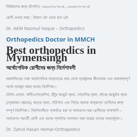
সিরিয়ালের জন্য হটলাইন: ০৯৬১৩৭৮৭৮১৪, ০৯৬৬৬৭৮৭৮১৪
রোগী দেখার সময় : বিকাল ৩টা থেকে রাত ৯টা
Dr. AKM Nazmul Haque – Orthopedics
Orthopedics Doctor in MMCH
Best orthopedics in
Mymensingh
অর্থোপেডিক রোগীদের জন্য নির্দেশাবলী
ময়মনসিংহের সেরা অর্থোপেডিক ডাক্তারের কাছ থেকে স্বাস্থ্যকর জীবনধারা এবং ভারসাম্যপূর্ণ
অর্থো-স্বাস্থ্য বজায় রাখার নির্দেশিকা।
টেনিস এলবো, অস্টিওপোরোসিস, হাঁটুর জয়েন্টে ব্যথা, গোড়ালির ব্যথা, কাঁধের জয়েন্টের ব্যথা
(ফ্রোজেন শোল্ডার), ঘাড়ের ব্যথা, গেঁটেবাত এবং পিঠের ব্যথায় আক্রান্ত রোগীদের জন্য
সম্পূর্ণ নির্দেশিকা। নির্দেশাবলীতে প্লাস্টার করা বা অপারেশন করা রোগীদের পাশাপাশি –
অপারেশন পরবর্তী রোগী এবং যাদের প্লাস্টার অপসারণ করা হয়েছে তাদের অন্তর্ভুক্ত।
Dr. Zahid Hasan Hemal-Orthopedics