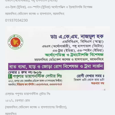
এমএস (অর্থোসার্জারী), পঙ্গু হাসপাতাল (নিটোর)
এও-ট্রমা (ইন্ডিয়া), এও-স্পাইন (ইন্ডিয়া) অর্থোপেডিক্স ও ট্রমাটোলজি বিশেষজ্ঞ
ময়মনসিংহ মেডিকেল কলেজ ও হাসপাতাল, ময়মনসিংহ
01937034230
চেম্বারঃ পপুলার ডায়াগনস্টিক সেন্টার লিঃ
২৫২/১, চরপাড়া রোড
(ময়মনসিংহ মেডিকেল কলেজ ও হাসপাতালের বিপরীতে),
ময়মনসিংহ