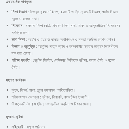
একাডেমিক
কার্যক্রম
শিক্ষা
বিভাগ
: হিফযুল কুরআন বিভাগ, ক্যাডেট ও প্রি-ক্যাডেট বিভাগ, গার্লস বিভাগ,
স্কুল ও কলেজ শাখা।
সিলেবাস
: মাদ্রাসা শিক্ষা বোর্ড, সাধারণ শিক্ষা বোর্ড, আরব ও আন্তর্জাতিক সিলেবাসের
সমন্বিত রূপ।
ভাষা
শিক্ষা
: আরবি ও ইংরেজি ভাষায় কথোপকথন ও দক্ষতা অর্জনের বিশেষ কোর্স।
বিজ্ঞান
ও
প্রযুক্তি
: আধুনিক সায়েন্স ল্যাব ও কম্পিউটার ল্যাবের মাধ্যমে শিক্ষার্থীদের
দক্ষ করে তোলা।
পরীক্ষা
পদ্ধতি
: গ্রেডিং সিস্টেম, সেমিস্টার ভিত্তিক পরীক্ষা, ক্লাস টেস্ট ও মডেল
টেস্ট।
সহপাঠ
কার্যক্রম
কুইজ, বিতর্ক, রচনা, সুন্দর হস্তাক্ষর প্রতিযোগিতা।
শরীয়তসম্মত খেলাধুলা : ফুটবল, ক্রিকেট, ব্যাডমিন্টন ইত্যাদি।
সীরাতুন্নবী (সা.) মাহফিল, সাংস্কৃতিক অনুষ্ঠান ও বিজ্ঞান মেলা।
সুযোগ
–
সুবিধা
লাইব্রেরি
: সমৃদ্ধ পাঠাগার।