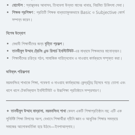
হোস্টেল
: স্বাস্থ্যকর আবাসন, তিনবেলা উন্নত মানের খাবার, নিয়মিত চিকিৎসা সেবা।
শিক্ষক
প্রশিক্ষণ
: প্রতিটি শিক্ষক বাধ্যতামূলকভাবে Basic ও Subjective কোর্স
সম্পন্ন করেন।
বিশেষ
উদ্যোগ
মেধাবী শিক্ষার্থীদের জন্য
বৃত্তি
প্রকল্প
।
তানযীমুল
উম্মাহ
ট্রেনিং
এন্ড
রিসার্চ
ইনস্টিটিউট
-এর মাধ্যমে শিক্ষকদের মানোন্নয়ন।
শিক্ষার্থীদের চরিত্র গঠন, সামাজিক দায়িত্ববোধ ও দাওয়াহ কার্যক্রমে সম্পৃক্ত করা।
ভবিষ্যৎ
পরিকল্পনা
ময়মনসিংহ শাখাকে শিক্ষা, গবেষণা ও দাওয়াহ কার্যক্রমের কেন্দ্রবিন্দু হিসেবে গড়ে তোলা এবং
ধাপে ধাপে টেকনিক্যাল ইনস্টিটিউট ও উচ্চশিক্ষা প্রতিষ্ঠানে সম্প্রসারণ।
✦
তানযীমুল
উম্মাহ
মাদ্রাসা
,
ময়মনসিংহ
শাখা
কেবল একটি শিক্ষাপ্রতিষ্ঠান নয়; এটি এক
সুনির্দিষ্ট শিক্ষা মিশনের অংশ, যেখানে শিক্ষার্থীরা দ্বীনি জ্ঞান ও আধুনিক শিক্ষার সমন্বয়ে
সমাজের আলোকবর্তিকা হয়ে উঠবে—ইনশাআল্লাহ।