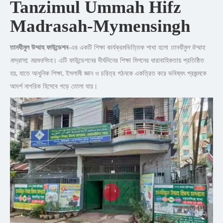
Tanzimul Ummah Hifz
Madrasah-Mymensingh
তানযীমুল উম্মাহ ফাউন্ডেশন
-এর একটি শিক্ষা কার্যক্রমভিত্তিক শাখা হলো
তানযীমুল উম্মাহ
মাদ্রাসা, ময়মনসিংহ
। এটি ফাউন্ডেশনের দীর্ঘদিনের শিক্ষা মিশনের ধারাবাহিকতায় প্রতিষ্ঠিত
হয়, যাতে আধুনিক শিক্ষা, ইসলামী জ্ঞান ও চরিত্র গঠনকে একত্রিত করে ভবিষ্যৎ প্রজন্মকে
আদর্শ নাগরিক হিসেবে গড়ে তোলা যায়।