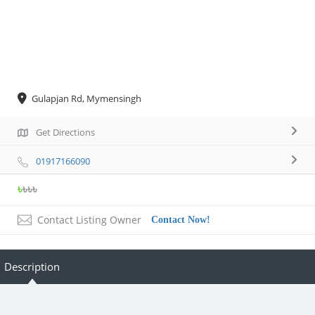
Gulapjan Rd, Mymensingh
Get Directions
01917166090
৳
৳৳৳
Contact Listing Owner
Contact Now!
Description