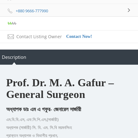
+880 9666-777990
৳৳
৳৳
Contact Listing Owner
Contact Now!
Description
Prof. Dr. M. A. Gafur –
General Surgeon
অধ্যাপক ডাঃ এম এ গফুর- জেনারেল সার্জারী
এম.বি.বি.এস, এফ.সি.পি.এস,(সার্জারী)
অধ্যাপক (সার্জারী) সি. বি. এম. সি.বি ময়মনসিংহ
প্রাক্তন অধ্যাপক ও বিভাগীয় প্রধান,