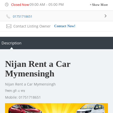
09:00 AM - 05:00 PM
Closed Now
Show More
01751718651
Contact Listing Owner
Contact Now!
Description
Nijan Rent a Car
Mymensingh
Nijan Rent a Car Mymensingh
নিজাম রেন্ট এ কার
Mobile: 01751718651