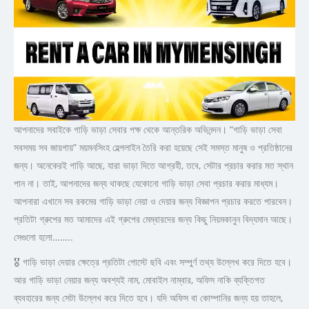
আপনাদের সবাইকে গাড়ি ভাড়া সেবার পক্ষ থেকে আন্তরিক অভিনন্দন। “গাড়ি ভাড়া সেবা
সবসময় সব জায়গায়” ময়মনসিংহ হেল্পলাইন তৈরি করা হয়েছে সেই সমস্ত মানুষ ও প্রতিষ্ঠানের
জন্য। অনেকেরই গাড়ি আছে, যারা ভাড়া দিতে আগ্রহী, তবে, সেটার প্রচার করার মত স্থান
পান না। তাই, আপনাদের জন্য থাকছে যেকোনো গাড়ি ভাড়া সেবা প্রচার করার মাধ্যম।
আপনারা এখানে সব রকমের গাড়ি ভাড়া নেয়া ও দেয়ার জন্য বিজ্ঞাপন প্রচার করতে পারবেন।
প্রতিটা গ্রুপের মত আমাদের এই গ্রুপের মেম্বারদের জন্য কিছু নিয়মকানুন বিদ্যমান আছে।
সেগুলো হলো……..
🎖 গাড়ি ভাড়া দেয়ার ক্ষেত্রে প্রতিটা পোস্টে ছবি এবং সম্পুর্ণ তথ্য উল্লেখ করে দিতে হবে।
আর গাড়ি ভাড়া নেয়ার জন্য অবশ্যই নাম, মোবাইল নাম্বার, অফিস নাকি ব্যক্তিগত
ব্যবহারের জন্য সেটা উল্লেখ করে দিতে হবে। যদি অফিস বা কোম্পানির জন্য হয় তাহলে,