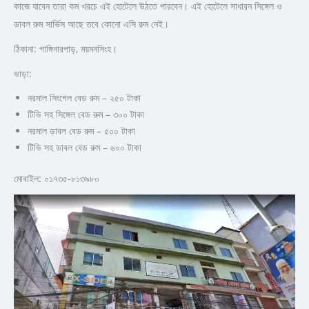
কাজে যাবেন তারা কম খরচে এই হোটেলে উঠতে পারবেন। এই হোটেলে সাধারন সিঙ্গেল ও
ডাবল রুম সার্ভিস আছে তবে কোনো এসি রুম নেই।
ঠিকানা: গাঙ্গিনারপাড়, ময়মনসিংহ।
ভাড়া:
নরমাল সিংগেল বেড রুম – ২৫০ টাকা
টিভি সহ সিঙ্গেল বেড রুম – ৩০০ টাকা
নরমাল ডাবল বেড রুম – ৫০০ টাকা
টিভি সহ ডাবল বেড রুম – ৬০০ টাকা
মোবাইল: ০১৭৩৫-৮১৩৯৮০