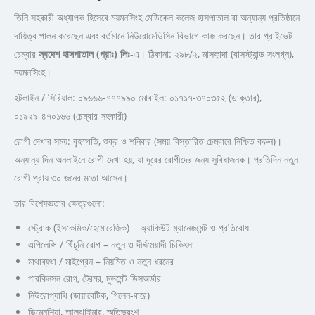
তিনি সহকারী অধ্যাপক হিসেবে ময়মনসিংহ মেডিকেল কলেজ হাসপাতাল বা অন্যান্য প্রতিষ্ঠানে
দায়িত্ব পালন করেছেন এবং বর্তমানে নিউরোমেডিসিন বিভাগে কাজ করছেন। তার প্রাইভেট
চেম্বার
স্বদেশ হাসপাতাল (প্রাঃ) লিঃ
-এ। ঠিকানা: ২৯৮/২, মাসকান্দা (বাসস্ট্যান্ড সংলগ্ন),
ময়মনসিংহ।
হটলাইন / সিরিয়াল: ০৯৬৬৬-৭৭৭৯৯০ মোবাইল: ০১৭১৭-৩৭০৩৫২ (ডাক্তার),
০১৯২৯-৪৭০১৬৬ (চেম্বার সহকারী)
রোগী দেখার সময়: বৃহস্পতি, শুক্র ও শনিবার (সময় বিস্তারিত চেম্বারে নিশ্চিত করুন)।
অন্যান্য দিন অনলাইনে রোগী দেখা হয়, যা দূরের রোগীদের জন্য সুবিধাজনক। প্রতিদিন নতুন
রোগী প্রায় ৩০ জনের মতো আসেন।
তার বিশেষজ্ঞতার ক্ষেত্রগুলো:
স্ট্রোক (ইসকেমিক/হেমোরেজিক) – অ্যাকিউট ম্যানেজমেন্ট ও প্রতিরোধ
এপিলেপ্সি / খিঁচুনি রোগ – নতুন ও দীর্ঘমেয়াদী চিকিৎসা
মাথাব্যথা / মাইগ্রেন – নিয়মিত ও নতুন ধরনের
পারকিনসন রোগ, ট্রেমর, মুভমেন্ট ডিসঅর্ডার
নিউরোপ্যাথি (ডায়াবেটিক, গিলেন-বারে)
ডিমেনশিয়া, আলঝাইমার, স্মৃতিভ্রংশ