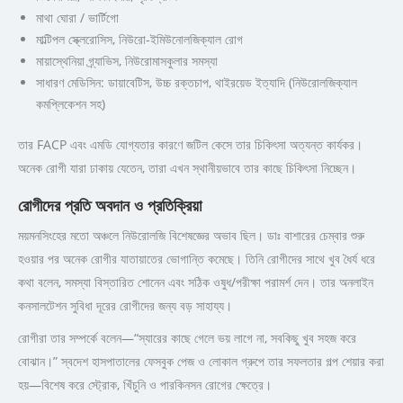
মাথা ঘোরা / ভার্টিগো
মাল্টিপল স্ক্লেরোসিস, নিউরো-ইমিউনোলজিক্যাল রোগ
মায়াস্থেনিয়া গ্র্যাভিস, নিউরোমাসকুলার সমস্যা
সাধারণ মেডিসিন: ডায়াবেটিস, উচ্চ রক্তচাপ, থাইরয়েড ইত্যাদি (নিউরোলজিক্যাল
কমপ্লিকেশন সহ)
তার FACP এবং এমডি যোগ্যতার কারণে জটিল কেসে তার চিকিৎসা অত্যন্ত কার্যকর।
অনেক রোগী যারা ঢাকায় যেতেন, তারা এখন স্থানীয়ভাবে তার কাছে চিকিৎসা নিচ্ছেন।
রোগীদের প্রতি অবদান ও প্রতিক্রিয়া
ময়মনসিংহের মতো অঞ্চলে নিউরোলজি বিশেষজ্ঞের অভাব ছিল। ডাঃ বাশারের চেম্বার শুরু
হওয়ার পর অনেক রোগীর যাতায়াতের ভোগান্তি কমেছে। তিনি রোগীদের সাথে খুব ধৈর্য ধরে
কথা বলেন, সমস্যা বিস্তারিত শোনেন এবং সঠিক ওষুধ/পরীক্ষা পরামর্শ দেন। তার অনলাইন
কনসালটেশন সুবিধা দূরের রোগীদের জন্য বড় সাহায্য।
রোগীরা তার সম্পর্কে বলেন—“স্যারের কাছে গেলে ভয় লাগে না, সবকিছু খুব সহজ করে
বোঝান।” স্বদেশ হাসপাতালের ফেসবুক পেজ ও লোকাল গ্রুপে তার সফলতার গল্প শেয়ার করা
হয়—বিশেষ করে স্ট্রোক, খিঁচুনি ও পারকিনসন রোগের ক্ষেত্রে।