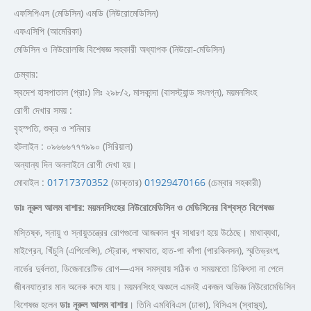
এফসিপিএস (মেডিসিন) এমডি (নিউরোমেডিসিন)
এফএসিপি (আমেরিকা)
মেডিসিন ও নিউরোলজি বিশেষজ্ঞ সহকারী অধ্যাপক (নিউরো-মেডিসিন)
চেম্বার:
স্বদেশ হাসপাতাল (প্রাঃ) লিঃ ২৯৮/২, মাসকান্দা (বাসস্ট্যান্ড সংলগ্ন), ময়মনসিংহ
রোগী দেখার সময় :
বৃহস্পতি, শুক্র ও শনিবার
হটলাইন : ০৯৬৬৬৭৭৭৯৯০ (সিরিয়াল)
অন্যান্য দিন অনলাইনে রোগী দেখা হয়।
মোবাইল :
01717370352
(ডাক্তার)
01929470166
(চেম্বার সহকারী)
ডাঃ নূরুল আলম বাশার: ময়মনসিংহের নিউরোমেডিসিন ও মেডিসিনের বিশ্বস্ত বিশেষজ্ঞ
মস্তিষ্ক, স্নায়ু ও স্নায়ুতন্ত্রের রোগগুলো আজকাল খুব সাধারণ হয়ে উঠেছে। মাথাব্যথা,
মাইগ্রেন, খিঁচুনি (এপিলেপ্সি), স্ট্রোক, পক্ষাঘাত, হাত-পা কাঁপা (পারকিনসন), স্মৃতিভ্রংশ,
নার্ভের দুর্বলতা, ডিজেনারেটিভ রোগ—এসব সমস্যায় সঠিক ও সময়মতো চিকিৎসা না পেলে
জীবনযাত্রার মান অনেক কমে যায়। ময়মনসিংহ অঞ্চলে এমনই একজন অভিজ্ঞ নিউরোমেডিসিন
বিশেষজ্ঞ হলেন
ডাঃ নূরুল আলম বাশার
। তিনি এমবিবিএস (ঢাকা), বিসিএস (স্বাস্থ্য),