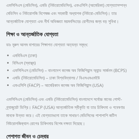
এফসিপিএস (মেডিসিন), এমডি (নিউরোমেডিসিন), এফএসিপি (আমেরিকা) যোগ্যতাসম্পন্ন
মেডিসিন ও নিউরোলজি বিশেষজ্ঞ এবং সহকারী অধ্যাপক (নিউরো-মেডিসিন)। তার
আন্তর্জাতিক যোগ্যতা এবং দীর্ঘ অভিজ্ঞতা ময়মনসিংহের রোগীদের জন্য বড় সুবিধা।
শিক্ষা ও আন্তর্জাতিক যোগ্যতা
ডাঃ নূরুল আলম বাশারের শিক্ষাগত যোগ্যতা অত্যন্ত সমৃদ্ধ:
এমবিবিএস (ঢাকা)
বিসিএস (স্বাস্থ্য)
এফসিপিএস (মেডিসিন) – বাংলাদেশ কলেজ অব ফিজিশিয়ান্স অ্যান্ড সার্জনস (BCPS)
এমডি (নিউরোমেডিসিন) – ঢাকা বিশ্ববিদ্যালয় / বিএসএমএমইউ
এফএসিপি (FACP) – আমেরিকান কলেজ অব ফিজিশিয়ান্স (USA)
এফসিপিএস (মেডিসিন) এবং এমডি (নিউরোমেডিসিন) বাংলাদেশে সর্বোচ্চ মানের পোস্ট-
গ্র্যাজুয়েট ডিগ্রি। FACP (USA) আন্তর্জাতিক স্বীকৃতি যা তার চিকিৎসা ও গবেষণার
মানকে উন্নত করে। এই যোগ্যতাগুলো তাকে সাধারণ মেডিসিনের পাশাপাশি জটিল
নিউরোলজিক্যাল রোগের চিকিৎসায় বিশেষ দক্ষতা দিয়েছে।
পেশাগত জীবন ও চেম্বার