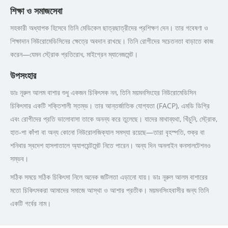
শিক্ষা ও সমাজসেবা
সহকারী অধ্যাপক হিসেবে তিনি মেডিকেল ছাত্রছাত্রীদের প্রশিক্ষণ দেন। তার গবেষণা ও
শিক্ষাদান নিউরোমেডিসিনের ক্ষেত্রে অবদান রাখছে। তিনি রোগীদের সচেতনতা বাড়াতে কাজ
করেন—যেমন স্ট্রোক প্রতিরোধ, মাইগ্রেন ম্যানেজমেন্ট।
উপসংহার
ডাঃ নূরুল আলম বাশার শুধু একজন চিকিৎসক নন, তিনি ময়মনসিংহের নিউরোমেডিসিন
চিকিৎসার একটি শক্তিশালী স্তম্ভ। তার আন্তর্জাতিক যোগ্যতা (FACP), এমডি ডিগ্রি
এবং রোগীদের প্রতি ভালোবাসা তাকে অনন্য করে তুলেছে। যাদের মাথাব্যথা, খিঁচুনি, স্ট্রোক,
হাত-পা কাঁপা বা অন্য কোনো নিউরোলজিক্যাল সমস্যা রয়েছে—তারা বৃহস্পতি, শুক্র বা
শনিবার স্বদেশ হাসপাতালে অ্যাপয়েন্টমেন্ট নিতে পারেন। অন্য দিন অনলাইন কনসালটেশনও
সম্ভব।
সঠিক সময়ে সঠিক চিকিৎসা নিলে অনেক জটিলতা এড়ানো যায়। ডাঃ নূরুল আলম বাশারের
মতো চিকিৎসকরা আমাদের সমাজে আস্থা ও আশার প্রতীক। ময়মনসিংহবাসীর জন্য তিনি
একটি গর্বের নাম।