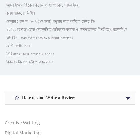
ময়মনসিংহ মেডিকেল কলেজ ও হাসপাতাল, ময়মনসিংহ
কনসালটেন্ট, মেডিসিন
চেম্বার : রুম নং-৯০৭ (৯ম তলা) পপুলার ডায়াগনস্টিক সেন্টার লিঃ
২০২১, চরপাড়া রোড (ময়মনসিংহ মেডিকেল কলেজ ও হাসপাতালের বিপরীতে), ময়মনসিংহ
হটলাইন : ০৯৬১৩-৭৮৭৮১৪, ০৯৬৬৬-৭৮৭৮১৪
রোগী দেখার সময় :
সিরিয়ালের জন্যঃ ০১৩০১-৩৯১০৫১
বিকাল ৫টা-রাত ৮টা ও শুক্রবার ব
Rate us and Write a Review
Creative Writting
Digital Marketing