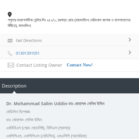
পপুলার ডায়াগনস্টিক সেন্টার লিঃ ২৫২/১, চরপাড়া রোড (ময়মনসিংহ মেডিকেল কলেজ ও হাসপাতালের
বিদীতে), মামনসিংহ
Get Directions
01301391051
Contact Listing Owner
Contact Now!
Description
Dr. Mohammad Salim Uddin-ডাঃ মোহাম্মদ সেলিম উদ্দিন
মেডিসিন বিশেষজ্ঞ
ডাঃ মোহাম্মদ সেলিম উদ্দিন
এমবিবিএস (গোল্ড মেডেলিষ্ট), বিসিএস (স্বাস্থ)
এমসিপিএস, এফসিপিএস (মেডিসিন), এমএসিপি (আমেরিকা)