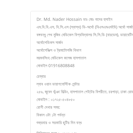
Dr. Md. Nader Hossain ডাঃ মোঃ নাদের হুসাইন
এম.বি.বি.এস, বি.সি.এস (স্বাস্থ) ডি-অর্থো (বিএসএমএমইউ) অর্থো সার্জা
বঙ্গবন্ধু শেখ মুজিব মেডিকেল বিশ্ববিদ্যালয় সি.সি.ডি (বারডেম), ডায়াবেট
অর্থোপেডিকস সার্জন
অর্থোপেডিক্স ও ট্রমাটোলজি বিভাগ
ময়মনসিংহ মেডিকেল কলেজ হাসপাতাল
মোবাইল 01916808848
চেম্বার
ল্যাব ওয়ান ডায়াগনোস্টিক সেন্টার
২৫৬, জুবেদ ভূঁঞা বিল্ডিং, হাসপাতাল গেইটের বিপরীতে, চরপাড়া, ঢাকা রো
মোবাইল : ০১৭২৫-৫০৪৮৫০
রোগী দেখার সময়:
বিকাল ৩টা ১টা পর্যন্ত
শুক্রবার ও সরকারি ছুটির দিন বন্ধ