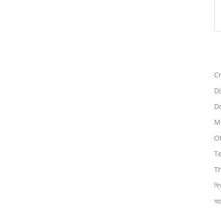
Cr
Di
Do
Mo
O
T
T
ফ্র
ময়