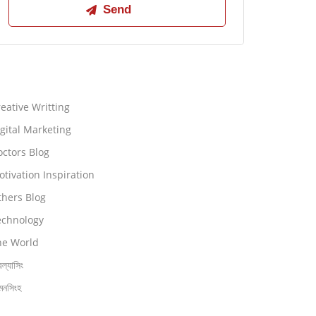
eative Writting
gital Marketing
ctors Blog
tivation Inspiration
thers Blog
echnology
he World
িল্যাসিং
মনসিংহ