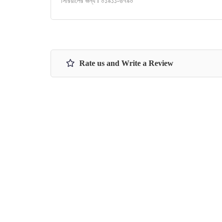
সিরিয়ালের জন্য ঃ ০১৯১১-৬৭৯০
Rate us and Write a Review