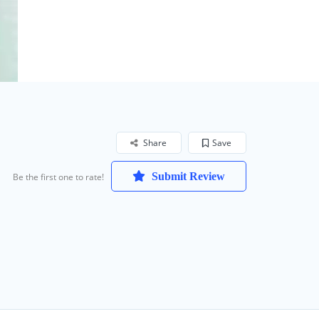
Share
Save
Submit Review
Be the first one to rate!