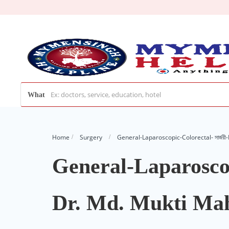
What
Home
Surgery
General-Laparoscopic-Colorectal- সার্জ
General-Laparoscopi
Dr. Md. Mukti M