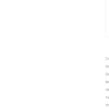
Cr
Di
Do
Mo
O
T
T