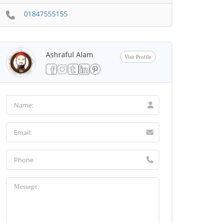
01847555155
Ashraful Alam
Visit Profile