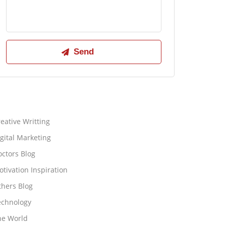
eative Writting
gital Marketing
ctors Blog
tivation Inspiration
thers Blog
echnology
he World