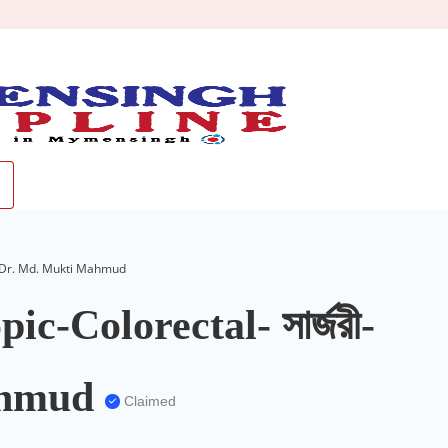
রী-Dr. Md. Mukti Mahmud
c-Colorectal- সার্জরী-
ahmud
Claimed