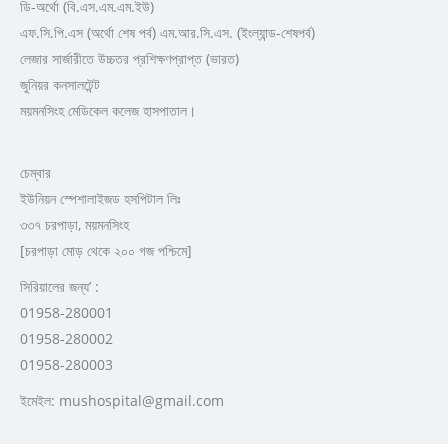
ডি-অর্থো (বি.এস.এম.এম.ইউ)
এফ.সি.পি.এস (অর্থো শেষ পর্ব) এম.আর.সি.এস. (ইংল্যান্ড-শেষপর্ব)
লেজার সার্জারীতে উচ্চতর প্রশিক্ষণপ্রাপ্ত (ভারত)
জুনিয়র কনসালটেন্ট
ময়মনসিংহ মেডিকেল কলেজ হাসপাতাল।
চেম্বার
ইউনিয়ন স্পেশালাইজড হসপিটাল লিঃ
৩৩৭ চরপাড়া, ময়মনসিংহ
[চরপাড়া মোড় থেকে ২০০ গজ পশ্চিমে]
সিরিয়ালের জন্য’ :
01958-280001
01958-280002
01958-280003
ইমেইল: mushospital@gmail.com