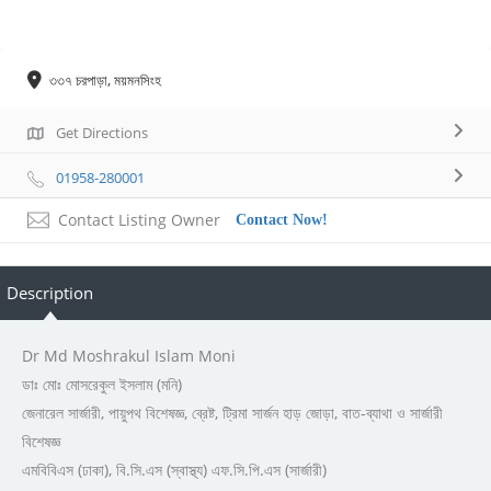
৩৩৭ চরপাড়া, ময়মনসিংহ
Get Directions
01958-280001
Contact Listing Owner
Contact Now!
Description
Dr Md Moshrakul Islam Moni
ডাঃ মোঃ মোসরেকুল ইসলাম (মনি)
জেনারেল সার্জারী, পায়ুপথ বিশেষজ্ঞ, ব্রেষ্ট, ট্রিমা সার্জন হাড় জোড়া, বাত-ব্যাথা ও সার্জারী
বিশেষজ্ঞ
এমবিবিএস (ঢাকা), বি.সি.এস (স্বাস্থ্য) এফ.সি.পি.এস (সার্জারী)