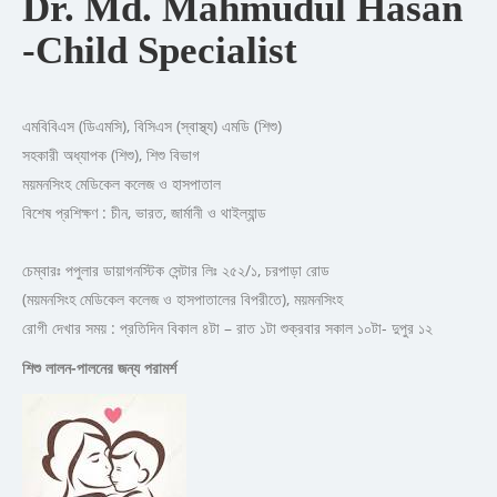
Dr. Md. Mahmudul Hasan
-Child Specialist
এমবিবিএস (ডিএমসি), বিসিএস (স্বাস্থ্য) এমডি (শিশু)
সহকারী অধ্যাপক (শিশু), শিশু বিভাগ
ময়মনসিংহ মেডিকেল কলেজ ও হাসপাতাল
বিশেষ প্রশিক্ষণ : চীন, ভারত, জার্মানী ও থাইল্যান্ড
চেম্বারঃ পপুলার ডায়াগনস্টিক সেন্টার লিঃ ২৫২/১, চরপাড়া রোড
(ময়মনসিংহ মেডিকেল কলেজ ও হাসপাতালের বিপরীতে), ময়মনসিংহ
রোগী দেখার সময় : প্রতিদিন বিকাল ৪টা – রাত ১টা শুক্রবার সকাল ১০টা- দুপুর ১২
শিশু লালন-পালনের জন্য পরামর্শ