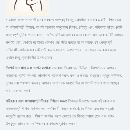
বাচ্চাদের লালন পালন জীবনের সবচেয়ে ফলপ্রসূ কিন্তু চ্যালেঞ্জিং যাত্রার একটি। পিতামাতা
বা পরিচর্যাকারী হিসাবে, আপনি আপনার সন্তানের বিকাশ, চরিত্র এবং ভবিষ্যত গঠনে একটি
গুরুত্বপূর্ণ ভূমিকা পালন করেন। যদিও অভিভাবকত্বের জন্য কোনও এক-আকার-ফিট-সমস্ত
পদ্ধতি নেই, সেখানে প্রমাণিত কৌশল এবং নীতি রয়েছে যা আপনাকে এই গুরুত্বপূর্ণ
দায়িত্বটি কার্যকরভাবে নেভিগেট করতে সহায়তা করতে পারে। বাচ্চাদের বড় করার জন্য
এখানে কিছু প্রয়োজনীয় টিপস রয়েছে:
নিঃশর্ত
ভালবাসা
এবং
সমর্থন
দেখান:
ভালবাসা পিতামাতার ভিত্তি। নিঃশর্তভাবে আপনার
সন্তানের প্রতি আপনার ভালোবাসা প্রকাশ করুন, কথা ও কাজের মাধ্যমে। প্রচুর আলিঙ্গন,
চুম্বন এবং প্রশংসা করুন। আপনার সন্তানকে জানতে দিন যে আপনি তাদের জন্য আছেন,
যাই হোক না কেন।
পরিষ্কার
এবং
সামঞ্জস্যপূর্ণ
সীমানা
নির্ধারণ
করুন:
শিশুদের বিকাশের জন্য পরিষ্কার এবং
সামঞ্জস্যপূর্ণ সীমানা স্থাপন করা অপরিহার্য। নিয়ম কাঠামো, নির্দেশিকা এবং নিরাপত্তার
অনুভূতি প্রদান করে। সীমানা কার্যকর করার ক্ষেত্রে দৃঢ় কিন্তু ন্যায্য হোন এবং বয়স-
উপযুক্ত ভাষায় তাদের পিছনের কারণগুলি ব্যাখ্যা করুন।