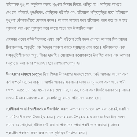
ইতিবাচক শৃঙ্খলা অনুশীলন করুন: শৃঙ্খলা শিক্ষার বিষয়ে, শাস্তি নয়। শাস্তির আশ্রয়
নেওয়ার পরিবর্তে, পুনঃনির্দেশ, যৌক্তিক পরিণতি এবং ইতিবাচক শক্তিবৃদ্ধির মতো ইতিবাচক
শৃঙ্খলা কৌশলগুলিতে ফোকাস করুন। আপনার সন্তান যখন ইতিবাচক পছন্দ করে তখন তার
প্রশংসা করে এবং পুরস্কৃত করে ভালো আচরণকে উৎসাহিত করুন।
ফোস্টার ওপেন কমিউনিকেশন: এমন একটি পরিবেশ তৈরি করুন যেখানে আপনার শিশু তাদের
চিন্তাভাবনা, অনুভূতি এবং উদ্বেগ প্রকাশ করতে স্বাচ্ছন্দ্য বোধ করে। সক্রিয়ভাবে এবং
সহানুভূতিশীলভাবে শুনুন, বিচার ছাড়াই। খোলামেলা কথোপকথনে উত্সাহিত করুন এবং আপনার
সন্তানের কথা বলার প্রয়োজন হলে যোগাযোগযোগ্য হন।
উদাহরণের মাধ্যমে নেতৃত্ব দিন:
শিশুরা উদাহরণের মাধ্যমে শেখে, তাই আপনার আচরণ এবং
কর্ম সম্পর্কে সচেতন থাকুন। আপনি আপনার সন্তানের মধ্যে যে মূল্যবোধ এবং আচরণগুলি
স্থাপন করতে চান তার মডেল করুন, যেমন দয়া, সম্মান, সততা এবং স্থিতিস্থাপকতা। তাদের
দেখান কীভাবে চ্যালেঞ্জ এবং দ্বন্দ্বগুলি সুন্দরভাবে পরিচালনা করতে হয়।
স্বাধীনতা
ও
দায়িত্বশীলতাকে
উৎসাহিত
করুন:
আপনার সন্তানকে অল্প বয়স থেকেই স্বাধীন
ও দায়িত্বশীল হতে উৎসাহিত করুন। তাদের বয়স-উপযুক্ত কাজ এবং দায়িত্ব দিন, যেমন
তাদের ঘর গোছানো, টেবিল সেট করা বা পরিবারের পোষা প্রাণীকে খাওয়ানো। তাদের
প্রচেষ্টার প্রশংসা করুন এবং তাদের কৃতিত্ব উদযাপন করুন।