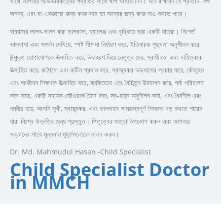
সাথে আপনার অভিভাবকত্বের পদ্ধতির সাথে খাপ খাইয়ে নিন। মনে রাখবেন যে প্রতিটি শিশু
অনন্য, এবং যা একজনের জন্য কাজ করে তা অন্যের জন্য কাজ নাও করতে পারে।
বাচ্চাদের লালন-পালন করা ভালবাসা, চ্যালেঞ্জ এবং বৃদ্ধিতে ভরা একটি যাত্রা। নিঃশর্ত
ভালবাসা এবং সমর্থন দেখিয়ে, স্পষ্ট সীমানা নির্ধারণ করে, ইতিবাচক শৃঙ্খলা অনুশীলন করে,
উন্মুক্ত যোগাযোগকে উত্সাহিত করে, উদাহরণ দিয়ে নেতৃত্ব দেয়, স্বাধীনতা এবং দায়িত্বকে
উত্সাহিত করে, কাঠামো এবং রুটিন প্রদান করে, স্বাস্থ্যকর অভ্যাসের প্রচার করে, কৌতূহল
এবং আজীবন শিক্ষাকে উত্সাহিত করে, ব্যক্তিত্ব এবং বৈচিত্র্য উদযাপন করে, পর্দা পরিচালনা
করে সময়, একটি সহায়ক নেটওয়ার্ক তৈরি করা, স্ব-যত্ন অনুশীলন করা, এবং ধৈর্যশীল এবং
নমনীয় হয়ে, আপনি সুখী, স্বাস্থ্যকর, এবং ভালভাবে সামঞ্জস্যপূর্ণ শিশুদের বড় করতে পারেন
যারা বিশ্বে উন্নতির জন্য প্রস্তুত। পিতৃত্বের যাত্রা উপভোগ করুন এবং আপনার
সন্তানের সাথে মূল্যবান মুহূর্তগুলোকে লালন করুন।
Dr. Md. Mahmudul Hasan -Child Specialist
Child Specialist Doctor
in MMCH