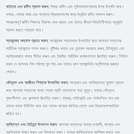
কাঠামো
এবং
রুটিন
প্রদান
করুন:
শিশুরা রুটিন এবং পূর্বাভাসযোগ্যতার উপর উন্নতি করে।
খাবার, শোবার সময় এবং অন্যান্য ক্রিয়াকলাপের জন্য দৈনন্দিন রুটিন স্থাপন করুন।
সামঞ্জস্যপূর্ণ রুটিন শিশুদের নিরাপদ বোধ করতে এবং তাদের জীবনে স্থিতিশীলতার অনুভূতি
প্রদান করতে সহায়তা করে।
স্বাস্থ্যকর
অভ্যাস
প্রচার
করুন:
স্বাস্থ্যকর অভ্যাসকে উৎসাহিত করে আপনার সন্তানের
শারীরিক স্বাস্থ্যকে লালন করুন। পুষ্টিকর খাবার এবং স্ন্যাকস সরবরাহ করুন, চিনিযুক্ত এবং
প্রক্রিয়াজাত খাবার সীমিত করুন এবং নিয়মিত শারীরিক কার্যকলাপকে উত্সাহিত করুন। নিশ্চিত
করুন যে আপনার শিশু পর্যাপ্ত ঘুম পায় এবং তাদের ভাল স্বাস্থ্যবিধি অনুশীলনের গুরুত্ব
শেখান।
কৌতূহল এবং আজীবন শিক্ষাকে উৎসাহিত করুন:
অন্বেষণ এবং আবিষ্কারের সুযোগ প্রদান
করে আপনার সন্তানের মধ্যে শেখার প্রতি ভালোবাসা গড়ে তুলুন। তাদের কৌতূহল,
সৃজনশীলতা এবং কল্পনাকে উত্সাহিত করুন। যাদুঘর, লাইব্রেরি এবং পার্কগুলিতে যান এবং
তাদের মনকে উদ্দীপিত করে এবং তাদের আগ্রহ জাগিয়ে তোলে এমন ক্রিয়াকলাপগুলিতে
জড়িত হন।
ব্যক্তিত্ব এবং বৈচিত্র্য উদযাপন করুন:
আপনার সন্তানের অনন্য গুণাবলী, আগ্রহ এবং
প্রতিভাকে সম্মান করুন এবং উদযাপন করুন। তাদের ব্যক্তিত্বকে আলিঙ্গন করতে এবং