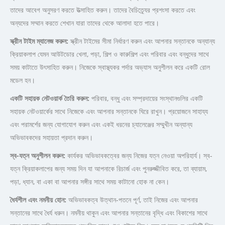
তাদের আবেগ অনুসরণ করতে উত্সাহিত করুন। তাদের বৈচিত্র্যের প্রশংসা করতে এবং
অন্যদের সম্মান করতে শেখান যারা তাদের থেকে আলাদা হতে পারে।
স্ক্রীন
টাইম
ম্যানেজ
করুন:
স্ক্রীন টাইমের সীমা নির্ধারণ করুন এবং আপনার সন্তানকে অন্যান্য
ক্রিয়াকলাপ যেমন আউটডোর খেলা, পড়া, শিল্প ও কারুশিল্প এবং পরিবার এবং বন্ধুদের সাথে
সময় কাটাতে উৎসাহিত করুন। নিজেকে স্বাস্থ্যকর পর্দার অভ্যাস অনুশীলন করে একটি রোল
মডেল হন।
একটি
সহায়ক
নেটওয়ার্ক
তৈরি
করুন:
পরিবার, বন্ধু এবং সম্প্রদায়ের সংস্থানগুলির একটি
সহায়ক নেটওয়ার্কের সাথে নিজেকে এবং আপনার সন্তানকে ঘিরে রাখুন। প্রয়োজনে সাহায্য
এবং পরামর্শের জন্য যোগাযোগ করুন এবং একই ধরনের চ্যালেঞ্জের সম্মুখীন অন্যান্য
অভিভাবকদের সহায়তা প্রদান করুন।
স্ব-
যত্ন
অনুশীলন
করুন:
কার্যকর অভিভাবকত্বের জন্য নিজের যত্ন নেওয়া অপরিহার্য। স্ব-
যত্ন ক্রিয়াকলাপের জন্য সময় দিন যা আপনাকে রিচার্জ এবং পুনরুজ্জীবিত করে, তা ব্যায়াম,
পড়া, ধ্যান, বা একা বা আপনার সঙ্গীর সাথে সময় কাটানো হোক না কেন।
ধৈর্যশীল
এবং
নমনীয়
হোন:
অভিভাবকত্ব উত্থান-পতনে পূর্ণ, তাই নিজের এবং আপনার
সন্তানের সাথে ধৈর্য ধরুন। নমনীয় থাকুন এবং আপনার সন্তানের বৃদ্ধি এবং বিকাশের সাথে