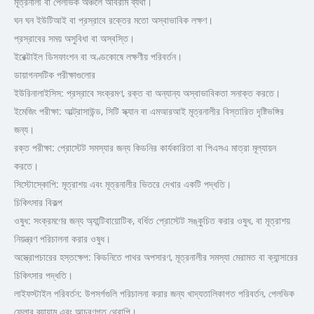
মূত্রনালী বা পেলভিক অঞ্চলে অবিরাম ব্যথা।
ঘন ঘন ইউটিআই বা প্রস্রাবে রক্তের মতো অস্বাভাবিক লক্ষণ।
প্রস্রাবের সময় অসুবিধা বা অস্বস্তি।
ইরেক্টাইল ডিসফাংশন বা অণ্ডকোষে লক্ষণীয় পরিবর্তন।
ডায়াগনসটিক পরীক্ষাগুলোর
ইউরিনালাইসিস: প্রস্রাবে সংক্রমণ, রক্ত বা অন্যান্য অস্বাভাবিকতা সনাক্ত করতে।
ইমেজিং পরীক্ষা: আল্ট্রাসাউন্ড, সিটি স্ক্যান বা এমআরআই মূত্রনালীর বিস্তারিত দৃষ্টিভঙ্গির
জন্য।
রক্ত পরীক্ষা: প্রোস্টেট সমস্যার জন্য কিডনির কার্যকারিতা বা পিএসএ মাত্রা মূল্যায়ন
করতে।
সিস্টোস্কোপি: মূত্রাশয় এবং মূত্রনালীর ভিতরে দেখার একটি পদ্ধতি।
চিকিৎসার বিকল্প
ওষুধ: সংক্রমণের জন্য অ্যান্টিবায়োটিক, বর্ধিত প্রোস্টেট সঙ্কুচিত করার ওষুধ, বা মূত্রাশয়
নিয়ন্ত্রণ পরিচালনা করার ওষুধ।
অস্ত্রোপচারের হস্তক্ষেপ: কিডনিতে পাথর অপসারণ, মূত্রনালীর সমস্যা মেরামত বা ক্যান্সারের
চিকিৎসার পদ্ধতি।
লাইফস্টাইল পরিবর্তন: উপসর্গগুলি পরিচালনা করার জন্য খাদ্যতালিকাগত পরিবর্তন, পেলভিক
ফ্লোর ব্যায়াম এবং আচরণগত থেরাপি।