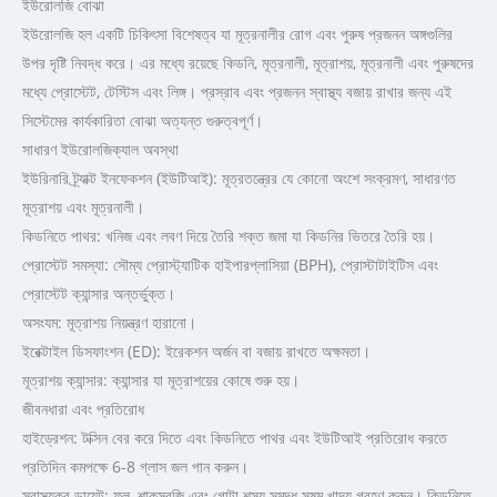
ইউরোলজি বোঝা
ইউরোলজি হল একটি চিকিৎসা বিশেষত্ব যা মূত্রনালীর রোগ এবং পুরুষ প্রজনন অঙ্গগুলির
উপর দৃষ্টি নিবদ্ধ করে। এর মধ্যে রয়েছে কিডনি, মূত্রনালী, মূত্রাশয়, মূত্রনালী এবং পুরুষদের
মধ্যে প্রোস্টেট, টেস্টিস এবং লিঙ্গ। প্রস্রাব এবং প্রজনন স্বাস্থ্য বজায় রাখার জন্য এই
সিস্টেমের কার্যকারিতা বোঝা অত্যন্ত গুরুত্বপূর্ণ।
সাধারণ ইউরোলজিক্যাল অবস্থা
ইউরিনারি ট্র্যাক্ট ইনফেকশন (ইউটিআই): মূত্রতন্ত্রের যে কোনো অংশে সংক্রমণ, সাধারণত
মূত্রাশয় এবং মূত্রনালী।
কিডনিতে পাথর: খনিজ এবং লবণ দিয়ে তৈরি শক্ত জমা যা কিডনির ভিতরে তৈরি হয়।
প্রোস্টেট সমস্যা: সৌম্য প্রোস্ট্যাটিক হাইপারপ্লাসিয়া (BPH), প্রোস্টাটাইটিস এবং
প্রোস্টেট ক্যান্সার অন্তর্ভুক্ত।
অসংযম: মূত্রাশয় নিয়ন্ত্রণ হারানো।
ইরেক্টাইল ডিসফাংশন (ED): ইরেকশন অর্জন বা বজায় রাখতে অক্ষমতা।
মূত্রাশয় ক্যান্সার: ক্যান্সার যা মূত্রাশয়ের কোষে শুরু হয়।
জীবনধারা এবং প্রতিরোধ
হাইড্রেশন: টক্সিন বের করে দিতে এবং কিডনিতে পাথর এবং ইউটিআই প্রতিরোধ করতে
প্রতিদিন কমপক্ষে 6-8 গ্লাস জল পান করুন।
স্বাস্থ্যকর ডায়েট: ফল, শাকসবজি এবং গোটা শস্য সমৃদ্ধ সুষম খাদ্য গ্রহণ করুন। কিডনিতে