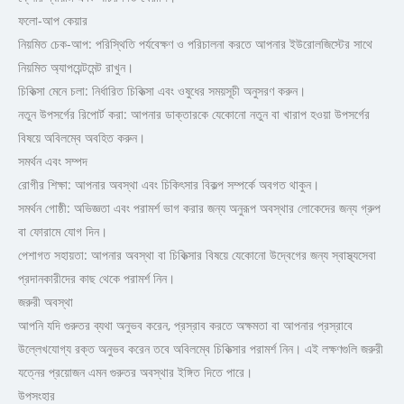
ফলো-আপ কেয়ার
নিয়মিত চেক-আপ: পরিস্থিতি পর্যবেক্ষণ ও পরিচালনা করতে আপনার ইউরোলজিস্টের সাথে
নিয়মিত অ্যাপয়েন্টমেন্ট রাখুন।
চিকিত্সা মেনে চলা: নির্ধারিত চিকিত্সা এবং ওষুধের সময়সূচী অনুসরণ করুন।
নতুন উপসর্গের রিপোর্ট করা: আপনার ডাক্তারকে যেকোনো নতুন বা খারাপ হওয়া উপসর্গের
বিষয়ে অবিলম্বে অবহিত করুন।
সমর্থন এবং সম্পদ
রোগীর শিক্ষা: আপনার অবস্থা এবং চিকিৎসার বিকল্প সম্পর্কে অবগত থাকুন।
সমর্থন গোষ্ঠী: অভিজ্ঞতা এবং পরামর্শ ভাগ করার জন্য অনুরূপ অবস্থার লোকেদের জন্য গ্রুপ
বা ফোরামে যোগ দিন।
পেশাগত সহায়তা: আপনার অবস্থা বা চিকিত্সার বিষয়ে যেকোনো উদ্বেগের জন্য স্বাস্থ্যসেবা
প্রদানকারীদের কাছ থেকে পরামর্শ নিন।
জরুরী অবস্থা
আপনি যদি গুরুতর ব্যথা অনুভব করেন, প্রস্রাব করতে অক্ষমতা বা আপনার প্রস্রাবে
উল্লেখযোগ্য রক্ত অনুভব করেন তবে অবিলম্বে চিকিত্সার পরামর্শ নিন। এই লক্ষণগুলি জরুরী
যত্নের প্রয়োজন এমন গুরুতর অবস্থার ইঙ্গিত দিতে পারে।
উপসংহার