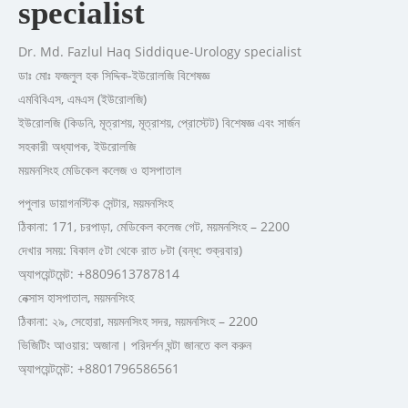
specialist
Dr. Md. Fazlul Haq Siddique-Urology specialist
ডাঃ মোঃ ফজলুল হক সিদ্দিক-ইউরোলজি বিশেষজ্ঞ
এমবিবিএস, এমএস (ইউরোলজি)
ইউরোলজি (কিডনি, মূত্রাশয়, মূত্রাশয়, প্রোস্টেট) বিশেষজ্ঞ এবং সার্জন
সহকারী অধ্যাপক, ইউরোলজি
ময়মনসিংহ মেডিকেল কলেজ ও হাসপাতাল
পপুলার ডায়াগনস্টিক সেন্টার, ময়মনসিংহ
ঠিকানা: 171, চরপাড়া, মেডিকেল কলেজ গেট, ময়মনসিংহ – 2200
দেখার সময়: বিকাল ৫টা থেকে রাত ৮টা (বন্ধ: শুক্রবার)
অ্যাপয়েন্টমেন্ট: +8809613787814
নেক্সাস হাসপাতাল, ময়মনসিংহ
ঠিকানা: ২৯, সেহোরা, ময়মনসিংহ সদর, ময়মনসিংহ – 2200
ভিজিটিং আওয়ার: অজানা। পরিদর্শন ঘন্টা জানতে কল করুন
অ্যাপয়েন্টমেন্ট: +8801796586561