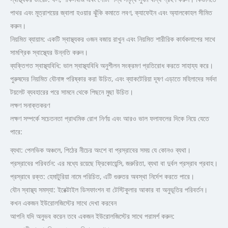
পাথর এবং মূত্রাশয়ের জ্বালা হওয়ার ঝুঁকি কমাতে লবণ, ক্যাফেইন এবং অ্যালকোহল সীমিত
করুন।
নিয়মিত ব্যায়াম: একটি স্বাস্থ্যকর ওজন বজায় রাখুন এবং নিয়মিত শারীরিক কার্যকলাপের সাথে
সামগ্রিক স্বাস্থ্যের উন্নতি করুন।
ব্যক্তিগত স্বাস্থ্যবিধি: ভাল স্বাস্থ্যবিধি অনুশীলন সংক্রমণ প্রতিরোধ করতে সাহায্য করে।
পুরুষদের নিয়মিত যৌনাঙ্গ পরিষ্কার করা উচিত, এবং ব্যাকটেরিয়া দূষণ এড়াতে মহিলাদের সর্বদা
টয়লেট ব্যবহারের পরে সামনে থেকে পিছনে মুছা উচিত।
লক্ষণ সনাক্তকরণ
লক্ষণ সম্পর্কে সচেতনতা প্রাথমিক রোগ নির্ণয় এবং আরও ভাল ফলাফলের দিকে নিয়ে যেতে
পারে:
ব্যথা: পেলভিক অঞ্চলে, পিঠের নীচের অংশে বা প্রস্রাবের সময় যে কোনও ব্যথা।
প্রস্রাবের পরিবর্তন: এর মধ্যে রয়েছে ফ্রিকোয়েন্সি, জরুরিতা, ব্যথা বা দুর্বল প্রস্রাব প্রবাহ।
প্রস্রাবে রক্ত: হেমাটুরিয়া নামে পরিচিত, এটি গুরুতর অবস্থা নির্দেশ করতে পারে।
যৌন স্বাস্থ্য সমস্যা: ইরেক্টাইল ডিসফাংশন বা টেস্টিকুলার আকার বা অনুভূতির পরিবর্তন।
কখন একজন ইউরোলজিস্টের সাথে দেখা করবেন
আপনি যদি অনুভব করেন তবে একজন ইউরোলজিস্টের সাথে পরামর্শ করুন: