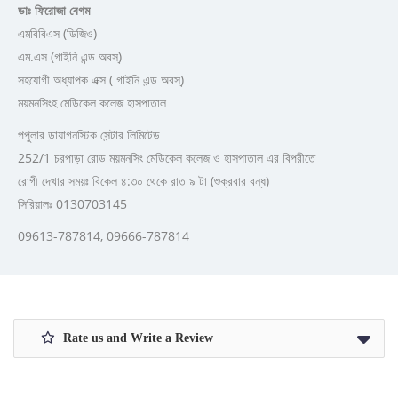
ডাঃ ফিরোজা বেগম
এমবিবিএস (ডিজিও)
এম.এস (গাইনি এন্ড অবস্)
সহযোগী অধ্যাপক এক্স ( গাইনি এন্ড অবস্)
ময়মনসিংহ মেডিকেল কলেজ হাসপাতাল
পপুলার ডায়াগনস্টিক সেন্টার লিমিটেড
252/1 চরপাড়া রোড ময়মনসিং মেডিকেল কলেজ ও হাসপাতাল এর বিপরীতে
রোগী দেখার সময়ঃ বিকেল ৪:৩০ থেকে রাত ৯ টা (শুক্রবার বন্ধ)
সিরিয়ালঃ 0130703145
09613-787814, 09666-787814
Rate us and Write a Review