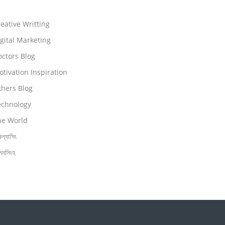
eative Writting
gital Marketing
ctors Blog
tivation Inspiration
thers Blog
echnology
he World
িল্যাসিং
মনসিংহ