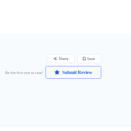
Share
Save
Submit Review
Be the first one to rate!