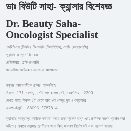
ডাঃ বিউটি সাহা-
ক্যান্সার বিশেষজ্ঞ
Dr. Beauty Saha-
Oncologist Specialist
এমবিবিএস (ডিইউ), ডিএমইউ (ডিআইইউ), এমডি (অনকোলজি)
ক্যান্সার ও স্তন বিশেষজ্ঞ
রেজিস্ট্রার, রেডিওথেরাপি
ময়মনসিংহ মেডিকেল কলেজ ও হাসপাতাল
পপুলার ডায়াগনস্টিক সেন্টার, ময়মনসিংহ
ঠিকানা: 171, চরপাড়া, মেডিকেল কলেজ গেট, ময়মনসিংহ – 2200
দেখার সময়: বিকাল ৫টা থেকে রাত ৮টা (বন্ধ: বুধ ও শুক্রবার)
অ্যাপয়েন্টমেন্ট: +8809613787814
ক্যান্সারে আক্রান্ত কাউকে সহায়তা করার জন্য ব্যাপক তথ্য এবং মানসিক সমর্থন প্রদান করা
জড়িত। এখানে ক্যান্সার রোগীদের জন্য কিছু সাধারণ নির্দেশাবলী এবং পরামর্শ রয়েছে: