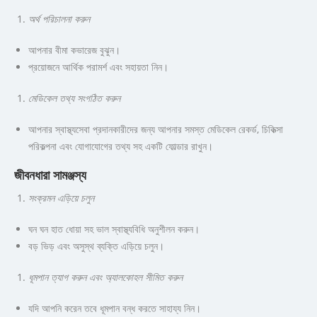
অর্থ পরিচালনা করুন
আপনার বীমা কভারেজ বুঝুন।
প্রয়োজনে আর্থিক পরামর্শ এবং সহায়তা নিন।
মেডিকেল তথ্য সংগঠিত করুন
আপনার স্বাস্থ্যসেবা প্রদানকারীদের জন্য আপনার সমস্ত মেডিকেল রেকর্ড, চিকিত্সা
পরিকল্পনা এবং যোগাযোগের তথ্য সহ একটি ফোল্ডার রাখুন।
জীবনধারা সামঞ্জস্য
সংক্রমন এড়িয়ে চলুন
ঘন ঘন হাত ধোয়া সহ ভাল স্বাস্থ্যবিধি অনুশীলন করুন।
বড় ভিড় এবং অসুস্থ ব্যক্তি এড়িয়ে চলুন।
ধূমপান ত্যাগ করুন এবং অ্যালকোহল সীমিত করুন
যদি আপনি করেন তবে ধূমপান বন্ধ করতে সাহায্য নিন।