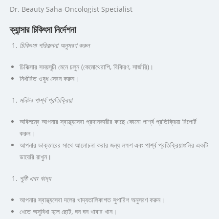
Dr. Beauty Saha-Oncologist Specialist
ক্যান্সার চিকিৎসা নির্দেশনা
চিকিৎসা পরিকল্পনা অনুসরণ করুন
চিকিত্সার সময়সূচী মেনে চলুন (কেমোথেরাপি, বিকিরণ, সার্জারি)।
নির্ধারিত ওষুধ সেবন করুন।
মনিটর পার্শ্ব প্রতিক্রিয়া
অবিলম্বে আপনার স্বাস্থ্যসেবা প্রদানকারীর কাছে কোনো পার্শ্ব প্রতিক্রিয়া রিপোর্ট
করুন।
আপনার ডাক্তারের সাথে আলোচনা করার জন্য লক্ষণ এবং পার্শ্ব প্রতিক্রিয়াগুলির একটি
ডায়েরি রাখুন।
পুষ্টি এবং খাদ্য
আপনার স্বাস্থ্যসেবা দলের খাদ্যতালিকাগত সুপারিশ অনুসরণ করুন।
খেতে অসুবিধা হলে ছোট, ঘন ঘন খাবার খান।