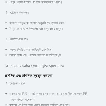
প্রচুর পরিমাণে তরল পান করে হাইড্রেটেড থাকুন।
শারীরিক কার্যকলাপ
আপনার ডাক্তারের পরামর্শ অনুযায়ী মৃদু ব্যায়াম করুন।
বিশ্রামের সাথে কার্যকলাপের ভারসাম্য বজায় রাখুন।
নিয়মিত চেক-আপ
সমস্ত নির্ধারিত অ্যাপয়েন্টমেন্টে যোগ দিন।
সমস্ত ল্যাব এবং পরীক্ষার ফলাফল সংগঠিত রাখুন।
Dr. Beauty Saha-Oncologist Specialist
মানসিক এবং মানসিক স্বাস্থ্য সহায়তা
কাউন্সেলিং চাও
একজন থেরাপিস্ট বা কাউন্সেলরের সাথে দেখা করার কথা বিবেচনা করুন যিনি
অনকোলজিতে বিশেষজ্ঞ।
ক্যান্সার রোগীদের জন্য একটি সহায়তা গোষ্ঠীতে যোগ দিন।