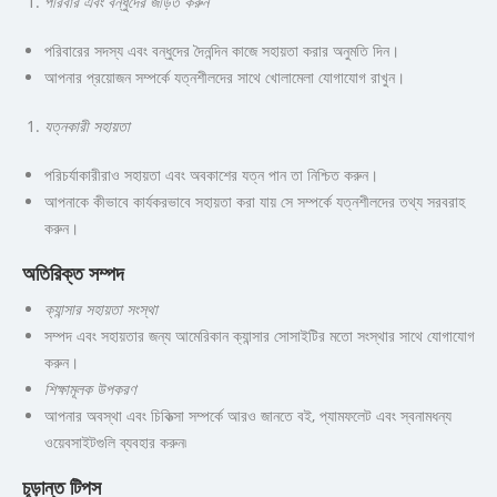
পরিবার এবং বন্ধুদের জড়িত করুন
পরিবারের সদস্য এবং বন্ধুদের দৈনন্দিন কাজে সহায়তা করার অনুমতি দিন।
আপনার প্রয়োজন সম্পর্কে যত্নশীলদের সাথে খোলামেলা যোগাযোগ রাখুন।
যত্নকারী সহায়তা
পরিচর্যাকারীরাও সহায়তা এবং অবকাশের যত্ন পান তা নিশ্চিত করুন।
আপনাকে কীভাবে কার্যকরভাবে সহায়তা করা যায় সে সম্পর্কে যত্নশীলদের তথ্য সরবরাহ
করুন।
অতিরিক্ত সম্পদ
ক্যান্সার সহায়তা সংস্থা
সম্পদ এবং সহায়তার জন্য আমেরিকান ক্যান্সার সোসাইটির মতো সংস্থার সাথে যোগাযোগ
করুন।
শিক্ষামূলক উপকরণ
আপনার অবস্থা এবং চিকিত্সা সম্পর্কে আরও জানতে বই, প্যামফলেট এবং স্বনামধন্য
ওয়েবসাইটগুলি ব্যবহার করুন৷
চূড়ান্ত টিপস