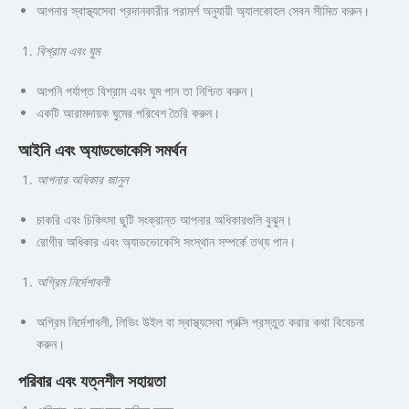
আপনার স্বাস্থ্যসেবা প্রদানকারীর পরামর্শ অনুযায়ী অ্যালকোহল সেবন সীমিত করুন।
বিশ্রাম এবং ঘুম
আপনি পর্যাপ্ত বিশ্রাম এবং ঘুম পান তা নিশ্চিত করুন।
একটি আরামদায়ক ঘুমের পরিবেশ তৈরি করুন।
আইনি এবং অ্যাডভোকেসি সমর্থন
আপনার অধিকার জানুন
চাকরি এবং চিকিৎসা ছুটি সংক্রান্ত আপনার অধিকারগুলি বুঝুন।
রোগীর অধিকার এবং অ্যাডভোকেসি সংস্থান সম্পর্কে তথ্য পান।
অগ্রিম নির্দেশাবলী
অগ্রিম নির্দেশাবলী, লিভিং উইল বা স্বাস্থ্যসেবা প্রক্সি প্রস্তুত করার কথা বিবেচনা
করুন।
পরিবার এবং যত্নশীল সহায়তা