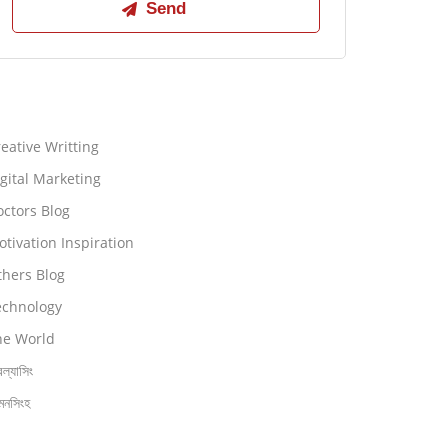
eative Writting
gital Marketing
ctors Blog
tivation Inspiration
thers Blog
echnology
he World
িল্যাসিং
মনসিংহ