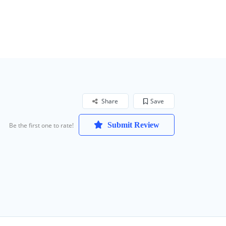
Share
Save
Submit Review
Be the first one to rate!