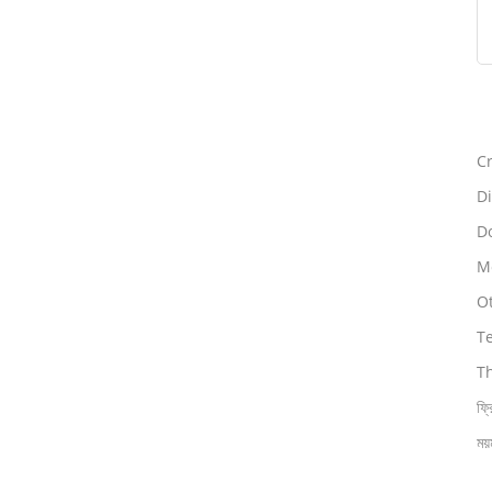
Cr
Di
Do
Mo
O
T
T
ফ্র
ময়