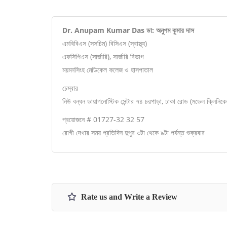
Dr. Anupam Kumar Das ডা: অনুপম কুমার দাস
এমবিবিএস (সসচিম) বিসিএস (স্বাস্থ্য)
এফসিপিএস (সার্জারি), সার্জারি বিভাগ
ময়মনসিংহ মেডিকেল কলেজ ও হাসপাতাল
চেম্বার
নিউ বন্ধন ডায়াগনোস্টিক সেন্টার ৭৪ চরপাড়া, ঢাকা রোড (মডেল ক্লিনিক
প্রয়োজনে # 01727-32 32 57
রোগী দেখার সময় প্রতিদিন দুপুর ৩টা থেকে ৯টা পর্যন্ত শুক্রবার
Rate us and Write a Review