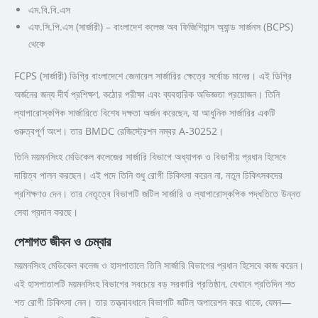
এম.বি.বি.এস
এফ.সি.পি.এস (সার্জারী) – বাংলাদেশ কলেজ অব ফিজিশিয়ান্স অ্যান্ড সার্জনস (BCPS)
থেকে
FCPS (সার্জারী) ডিগ্রি বাংলাদেশে জেনারেল সার্জারির ক্ষেত্রে সর্বোচ্চ মানের। এই ডিগ্রি
অর্জনের জন্য দীর্ঘ প্রশিক্ষণ, কঠোর পরীক্ষা এবং ব্যবহারিক অভিজ্ঞতা প্রয়োজন। তিনি
ল্যাপারোস্কপিক সার্জারিতে বিশেষ দক্ষতা অর্জন করেছেন, যা আধুনিক সার্জারির একটি
গুরুত্বপূর্ণ অংশ। তার BMDC রেজিস্ট্রেশন নম্বর A-30252।
তিনি ময়মনসিংহ মেডিকেল কলেজের সার্জারি বিভাগে অধ্যাপক ও বিভাগীয় প্রধান হিসেবে
দায়িত্ব পালন করছেন। এই পদে তিনি শুধু রোগী চিকিৎসা করেন না, নতুন চিকিৎসকদের
প্রশিক্ষণও দেন। তার নেতৃত্বে বিভাগটি জটিল সার্জারি ও ল্যাপারোস্কপিক পদ্ধতিতে উন্নত
সেবা প্রদান করছে।
পেশাগত জীবন ও চেম্বার
ময়মনসিংহ মেডিকেল কলেজ ও হাসপাতালে তিনি সার্জারি বিভাগের প্রধান হিসেবে কাজ করেন।
এই হাসপাতালটি ময়মনসিংহ বিভাগের সবচেয়ে বড় সরকারি প্রতিষ্ঠান, যেখানে প্রতিদিন শত
শত রোগী চিকিৎসা নেন। তার তত্ত্বাবধানে বিভাগটি জটিল অপারেশন করে থাকে, যেমন—