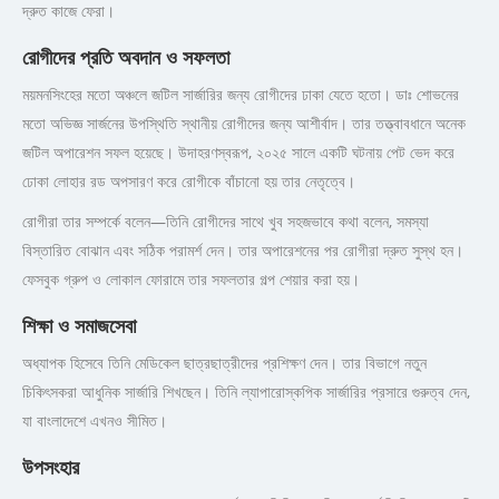
দ্রুত কাজে ফেরা।
রোগীদের প্রতি অবদান ও সফলতা
ময়মনসিংহের মতো অঞ্চলে জটিল সার্জারির জন্য রোগীদের ঢাকা যেতে হতো। ডাঃ শোভনের
মতো অভিজ্ঞ সার্জনের উপস্থিতি স্থানীয় রোগীদের জন্য আশীর্বাদ। তার তত্ত্বাবধানে অনেক
জটিল অপারেশন সফল হয়েছে। উদাহরণস্বরূপ, ২০২৫ সালে একটি ঘটনায় পেট ভেদ করে
ঢোকা লোহার রড অপসারণ করে রোগীকে বাঁচানো হয় তার নেতৃত্বে।
রোগীরা তার সম্পর্কে বলেন—তিনি রোগীদের সাথে খুব সহজভাবে কথা বলেন, সমস্যা
বিস্তারিত বোঝান এবং সঠিক পরামর্শ দেন। তার অপারেশনের পর রোগীরা দ্রুত সুস্থ হন।
ফেসবুক গ্রুপ ও লোকাল ফোরামে তার সফলতার গল্প শেয়ার করা হয়।
শিক্ষা ও সমাজসেবা
অধ্যাপক হিসেবে তিনি মেডিকেল ছাত্রছাত্রীদের প্রশিক্ষণ দেন। তার বিভাগে নতুন
চিকিৎসকরা আধুনিক সার্জারি শিখছেন। তিনি ল্যাপারোস্কপিক সার্জারির প্রসারে গুরুত্ব দেন,
যা বাংলাদেশে এখনও সীমিত।
উপসংহার