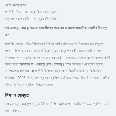
রোগী দেখার সময় :
প্রতিদিন বিকাল ২টা থেকে বিকাল ৫টা পর্যন্ত
শুক্রবার সকাল ১০টা থেকে দুপুর ১২টা পর্যন্ত
ডাঃ এহসানুর রেজা (শোভন): ময়মনসিংহের জেনারেল ও ল্যাপারোস্কপিক সার্জারির বিশ্বস্ত
নাম
সার্জারির ক্ষেত্রে সঠিক চিকিৎসকের নির্বাচন রোগীর জীবন-মরণের সিদ্ধান্ত হয়ে দাঁড়াতে
পারে। বিশেষ করে জেনারেল সার্জারি এবং ল্যাপারোস্কপিক (কী-হোল) সার্জারিতে দক্ষতা,
অভিজ্ঞতা এবং আধুনিক কৌশল অত্যন্ত গুরুত্বপূর্ণ। ময়মনসিংহ অঞ্চলে এমনই একজন বিশিষ্ট
সার্জন হলেন
অধ্যাপক ডাঃ এহসানুর রেজা (শোভন)
। তিনি ময়মনসিংহ মেডিকেল কলেজ ও
হাসপাতালের (MMCH) সার্জারি বিভাগের অধ্যাপক ও বিভাগীয় প্রধান। দীর্ঘকালীন
অভিজ্ঞতা, FCPS ডিগ্রি এবং ল্যাপারোস্কপিক সার্জারিতে দক্ষতা দিয়ে তিনি হাজারো রোগীর
জীবনে স্বস্তি ও সুস্থতা ফিরিয়ে এনেছেন।
শিক্ষা ও যোগ্যতা
ডাঃ এহসানুর রেজা (শোভন) এমবিবিএস ডিগ্রি অর্জনের পর সার্জারিতে উচ্চতর প্রশিক্ষণ নেন।
তার যোগ্যতা: