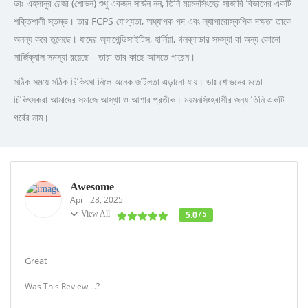
ডাঃ এহসানুর রেজা (শোভন) শুধু একজন সার্জন নন, তিনি ময়মনসিংহের সার্জারি বিভাগের একটি
শক্তিশালী স্তম্ভ। তার FCPS যোগ্যতা, অধ্যাপক পদ এবং ল্যাপারোস্কপিক দক্ষতা তাকে
অনন্য করে তুলেছে। যাদের অ্যাপেন্ডিসাইটিস, হার্নিয়া, গলব্লাডার সমস্যা বা অন্য কোনো
সার্জিক্যাল সমস্যা রয়েছে—তারা তার কাছে আসতে পারেন।
সঠিক সময়ে সঠিক চিকিৎসা নিলে অনেক জটিলতা এড়ানো যায়। ডাঃ শোভনের মতো
চিকিৎসকরা আমাদের সমাজে আস্থা ও আশার প্রতীক। ময়মনসিংহবাসীর জন্য তিনি একটি
গর্বের নাম।
Awesome
April 28, 2025
View All
5.0
/ 5
Great
Was This Review ...?