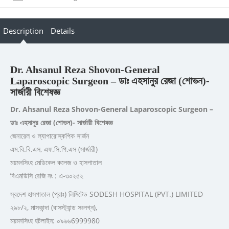
Description
Details
Dr. Ahsanul Reza Shovon-General
Laparoscopic Surgeon – ডাঃ এহসানুর রেজা (শোভন)-
সার্জারী বিশেষজ্ঞ
Dr. Ahsanul Reza Shovon-General Laparoscopic Surgeon –
ডাঃ এহসানুর রেজা (শোভন)- সার্জারী বিশেষজ্ঞ
জেনারেল ও ল্যাপারোস্কপিক সার্জন
এম.বি.বি.এস, এফ.সি.পি.এস (সার্জারী)
ময়মনসিংহ মেডিকেল কলেজ ও হাসপাতাল
বিএমডিসি রেজি নং : এ-৩০২৫২
স্বদেশ হাসপাতাল (প্রাঃ) লিমিটেড SODESH HOSPITAL (PVT.) LIMITED
২৯৮/২, মাসকান্দা (বাসস্ট্যান্ড সংলগ্ন),
ময়মনসিংহ হটলাইন: ০৯৬৬6999980