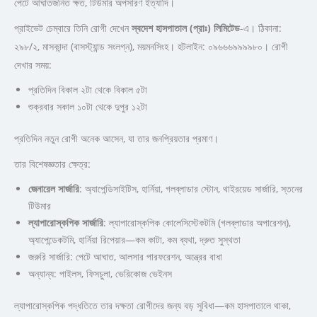
পেটে আঘাতজনিত ক্ষত, টিউমার অপসারণ ইত্যাদি।
প্রাইভেট চেম্বারে তিনি রোগী দেখেন
স্বদেশ হাসপাতাল (প্রাঃ) লিমিটেড
-এ। ঠিকানা:
২৯৮/২, মাসকান্দা (বাসস্ট্যান্ড সংলগ্ন), ময়মনসিংহ। হটলাইন: ০৯৬৬৬৯৯৯৯৮০। রোগী
দেখার সময়:
প্রতিদিন বিকাল ২টা থেকে বিকাল ৫টা
শুক্রবার সকাল ১০টা থেকে দুপুর ১২টা
প্রতিদিন নতুন রোগী অনেক আসেন, যা তার জনপ্রিয়তার প্রমাণ।
তার বিশেষজ্ঞতার ক্ষেত্র:
জেনারেল সার্জারি
: অ্যাপেন্ডিসাইটিস, হার্নিয়া, গলব্লাডার স্টোন, থাইরয়েড সার্জারি, স্তনের
টিউমার
ল্যাপারোস্কপিক সার্জারি
: ল্যাপারোস্কপিক কোলেসিস্টেকটমি (গলব্লাডার অপারেশন),
অ্যাপেন্ডেকটমি, হার্নিয়া রিপেয়ার—কম কাটা, কম ব্যথা, দ্রুত সুস্থতা
জরুরি সার্জারি: পেটে আঘাত, আলসার পারফরেশন, অন্ত্রের বাধা
অন্যান্য: পাইলস, ফিসচুলা, ভেরিকোজ ভেইনস
ল্যাপারোস্কপিক পদ্ধতিতে তার দক্ষতা রোগীদের জন্য বড় সুবিধা—কম হাসপাতালে থাকা,