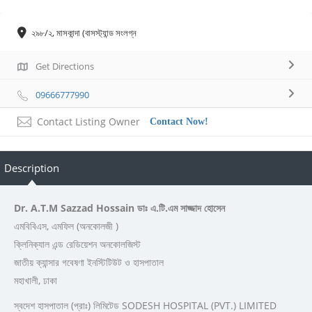
২৯৮/২, মাসকান্দা (বাসস্ট্যান্ড সংলগ্ন
Get Directions
09666777990
Contact Listing Owner
Contact Now!
Description
Dr. A.T.M Sazzad Hossain ডাঃ এ.টি.এম সাজ্জাদ হোসেন
এমবিবিএস, এমফিল (অনকোলজী )
ক্লিনিক্যাল এন্ড রেডিয়েশন অনকোলজিস্ট
জাতীয় ক্যান্সার গবেষণা ইনস্টিটিউট ও হাসপাতাল
মহাখালী, ঢাকা
স্বদেশ হাসপাতাল (প্রাঃ) লিমিটেড SODESH HOSPITAL (PVT.) LIMITED