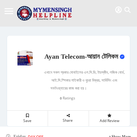
Ayan Telecom-আয়ান টেলিকম
এখানে সকল প্রকার মোবাইলের এল.সি.ডি, টাচস্কীন, লজিক বোর্ড,
আই.সি.স্পিকার পাইকারী ও খুচরা বিক্রয়, সার্ভিসিং এবং
সফটওয়্যারের কাজ করা হয়।
Ratings
0
Share
Save
Add Review
DAY OFF
Friday
Show More