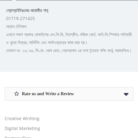
প্রোপ্রাইটরঃমোঃ জাহাঙ্গীর শাহ্
01719-271425
আয়ান টেলিকম
এখানে সকল প্রকার মোবাইলের এল.সি.ডি, টাচস্কীন, লজিক বোর্ড, আই.সি.স্পিকার পাইকারী
ও খুচরা বিক্রয়, সার্ভিসিং এবং সফটওয়্যারের কাজ করা হয়।
দোকান নং- ২৩, ৯৬, সি.কে. ঘোষ রোড, প্রেসক্লাব ৩য় তলা [চায়না শপিং মল], ময়মনসিংহ।
Rate us and Write a Review
Creative Writting
Digital Marketing