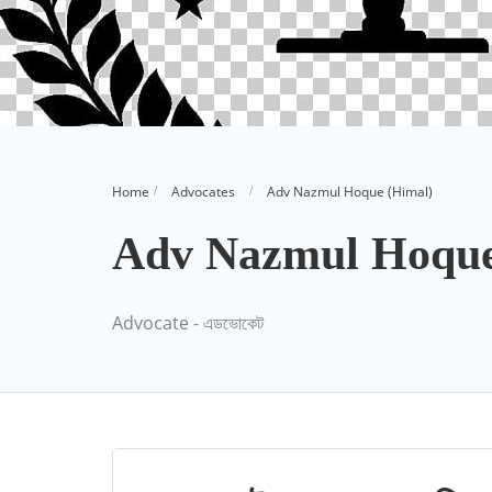
Home
Advocates
Adv Nazmul Hoque (Himal)
Adv Nazmul Hoque
Advocate - এডভোকেট