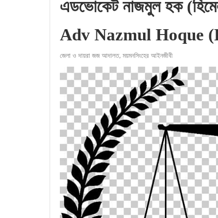
এডভোকেট
নাজমুল হক (হিমে
Adv Nazmul Hoque (
জেলা ও দায়রা জজ আদালত, ময়মনসিংহের আইনজীবী