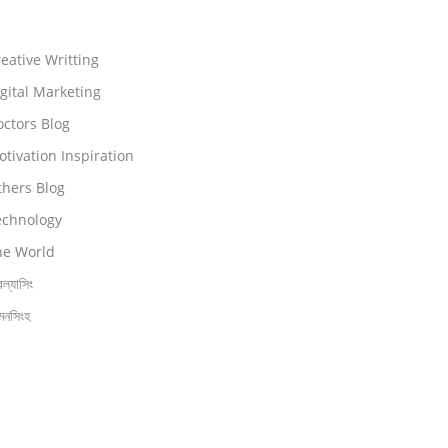
eative Writting
gital Marketing
ctors Blog
tivation Inspiration
thers Blog
echnology
he World
িল্যাসিং
মনসিংহ