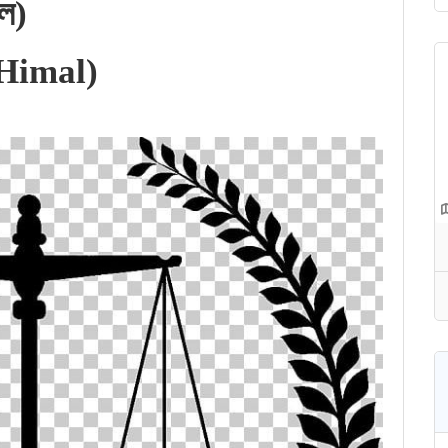
ল)
Himal)