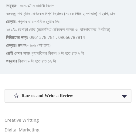
সংযুক্ত
: কলোরেক্টাল সার্জারী বিভাগ
বঙ্গবন্ধু শেখ মুজিব মেডিকেল বিশ্ববিদ্যালয় (সাবেক পিজি হাসপাতাল) শাহবাগ, ঢাকা
চেম্বার:
পপুলার ডায়াগনস্টিক সেন্টার লিঃ
২৫২/১, চরপাড়া রোড (ময়মনসিংহ মেডিকেল কলেজ ও হাসপাতালের বিপরীতে)
সিরিয়ালের জন্যঃ
0961378 781 , 09666787814
চেম্বারঃ রুম নং
– ৬০৯ (ষষ্ঠ তলা)
রোগী দেখার সময়ঃ
বৃহস্পতিবার বিকাল ৩ টা হতে রাত ৯ টা
শুক্রবার
বিকাল ৯ টা হতে রাত ১২ টা
Rate us and Write a Review
Creative Writting
Digital Marketing