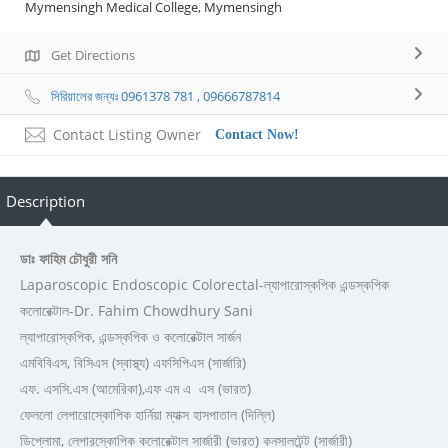
Mymensingh Medical College, Mymensingh
Get Directions
সিরিয়ালের জন্যঃ 0961378 781 , 09666787814
Contact Listing Owner
Contact Now!
Description
ডাঃ ফাহিম চৌধুরী সনি
Laparoscopic Endoscopic Colorectal-ল্যাপারোস্কপিক এন্ডস্কপিক
কলোরেক্টাল-Dr. Fahim Chowdhury Sani
ল্যাপারোস্কপিক, এন্ডস্কপিক ও কলোরেক্টাল সার্জন
এমবিবিএস, বিসিএস (স্বাস্থ্য) এফসিপিএস (সার্জারি)
এফ. এসসি.এস (আমেরিকা),এফ এম এ এস (ভারত)
ফেললো লেপারোস্কোপিক হার্নিয়া ম্যাক্স হাসপাতাল (দিল্লি)
ডিপ্লোমা, লেপারস্কোপিক কলোরেক্টাল সার্জারী (ভারত) কনসালটেন্ট (সার্জারী)