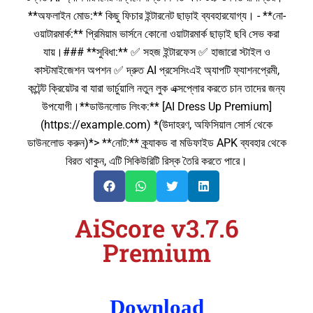
**অফলাইন মোড:** কিছু ফিচার ইন্টারনেট ছাড়াই ব্যবহারযোগ্য। - **নো-
ওয়াটারমার্ক:** প্রিমিয়াম ভার্সনে কোনো ওয়াটারমার্ক ছাড়াই ছবি সেভ করা
যায়।### **সুবিধা:** ✅ সহজ ইন্টারফেস ✅ হাজারো স্টাইল ও
কাস্টমাইজেশন অপশন ✅ দ্রুত AI প্রসেসিংএই অ্যাপটি ফ্যাশনপ্রেমী,
কন্টেন্ট ক্রিয়েটর বা যারা ভার্চুয়ালি নতুন লুক এক্সপ্লোর করতে চান তাদের জন্য
উপযোগী।**ডাউনলোড লিংক:** [AI Dress Up Premium]
(https://example.com) *(উদাহরণ, অফিসিয়াল সোর্স থেকে
ডাউনলোড করুন)*> **নোট:** ক্র্যাকড বা মডিফাইড APK ব্যবহার থেকে
বিরত থাকুন, এটি সিকিউরিটি রিস্ক তৈরি করতে পারে।
AiScore v3.7.6
Premium
Download