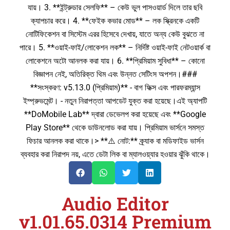
যায়। 3. **ইন্ট্রুডার সেলফি** – কেউ ভুল পাসওয়ার্ড দিলে তার ছবি
ক্যাপচার করে। 4. **ফেইক কভার মোড** – লক স্ক্রিনকে একটি
নোটিফিকেশন বা সিস্টেম এরর হিসেবে দেখায়, যাতে অন্য কেউ বুঝতে না
পারে। 5. **ওয়াই-ফাই/লোকেশন লক** – নির্দিষ্ট ওয়াই-ফাই নেটওয়ার্ক বা
লোকেশনে অটো আনলক করা যায়। 6. **প্রিমিয়াম সুবিধা** – কোনো
বিজ্ঞাপন নেই, অতিরিক্ত থিম এবং উন্নত সেটিংস অপশন।###
**সংস্করণ: v5.13.0 (প্রিমিয়াম)** - বাগ ফিক্স এবং পারফরম্যান্স
ইম্প্রুভমেন্ট। - নতুন নিরাপত্তা আপডেট যুক্ত করা হয়েছে।এই অ্যাপটি
**DoMobile Lab** দ্বারা ডেভেলপ করা হয়েছে এবং **Google
Play Store** থেকে ডাউনলোড করা যায়। প্রিমিয়াম ভার্সনে সমস্ত
ফিচার আনলক করা থাকে।> **⚠️ নোট:** ক্র্যাক বা মডিফাইড ভার্সন
ব্যবহার করা নিরাপদ নয়, এতে ডেটা লিক বা ম্যালওয়্যার হওয়ার ঝুঁকি থাকে।
Audio Editor
v1.01.65.0314 Premium