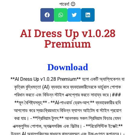
পারেন! 😊
AI Dress Up v1.0.28
Premium
Download
**AI Dress Up v1.0.28 Premium** হলো একটি অ্যাপ্লিকেশন যা
কৃত্রিম বুদ্ধিমত্তা (AI) ব্যবহার করে ব্যবহারকারীদেরকে ভার্চুয়াল পোশাক
পরিধান করতে এবং বিভিন্ন স্টাইল এক্সপ্লোর করতে সাহায্য করে।###
**মূল বৈশিষ্ট্যসমূহ:** - **AI-পাওয়ার্ড ড্রেস-আপ:** ব্যবহারকারীর ছবি
আপলোড করে স্বয়ংক্রিয়ভাবে বিভিন্ন ফ্যাশন আইটেম বা স্টাইল প্রয়োগ
করা যায়। - **প্রিমিয়াম টুলস:** আনলকড সকল প্রিমিয়াম ফিচার যেমন
এক্সক্লুসিভ পোশাক, অ্যাক্সেসরিজ এবং ফিল্টার। - **রিয়েলিস্টিক ইফেক্ট:**
উন্নত AI অ্যালগরিদমের মাধ্যমে বাস্তবসম্মত এবং উচ্চ-গুণগত রূপান্তর। -