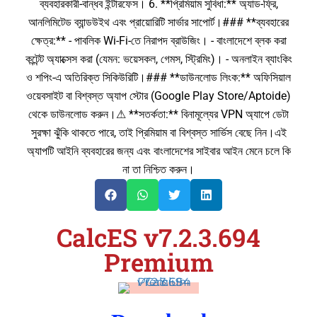
ব্যবহারকারী-বান্ধব ইন্টারফেস। 6. **প্রিমিয়াম সুবিধা:** অ্যাড-ফ্রি,
আনলিমিটেড ব্যান্ডউইথ এবং প্রায়োরিটি সার্ভার সাপোর্ট।### **ব্যবহারের
ক্ষেত্র:** - পাবলিক Wi-Fi-তে নিরাপদ ব্রাউজিং। - বাংলাদেশে ব্লক করা
কন্টেন্ট অ্যাক্সেস করা (যেমন: ভয়েসকল, গেমস, স্ট্রিমিং)। - অনলাইন ব্যাংকিং
ও শপিং-এ অতিরিক্ত সিকিউরিটি।### **ডাউনলোড লিংক:** অফিসিয়াল
ওয়েবসাইট বা বিশ্বস্ত অ্যাপ স্টোর (Google Play Store/Aptoide)
থেকে ডাউনলোড করুন।⚠ **সতর্কতা:** বিনামূল্যের VPN অ্যাপে ডেটা
সুরক্ষা ঝুঁকি থাকতে পারে, তাই প্রিমিয়াম বা বিশ্বস্ত সার্ভিস বেছে নিন।এই
অ্যাপটি আইনি ব্যবহারের জন্য এবং বাংলাদেশের সাইবার আইন মেনে চলে কি
না তা নিশ্চিত করুন।
CalcES v7.2.3.694
Premium