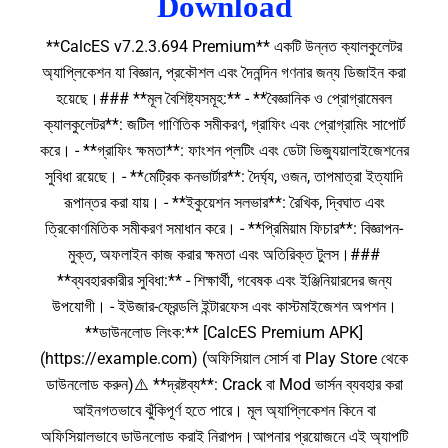
Download
**CalcES v7.2.3.694 Premium** একটি উন্নত ক্যালকুলেটর
অ্যাপ্লিকেশন যা বিজ্ঞান, প্রকৌশল এবং দৈনন্দিন গণনার জন্য ডিজাইন করা
হয়েছে।### **মূল বৈশিষ্ট্যসমূহ:** - **বৈজ্ঞানিক ও প্রোগ্রামেবল
ক্যালকুলেটর**: জটিল গাণিতিক সমীকরণ, গ্রাফিং এবং প্রোগ্রামিং সাপোর্ট
করে। - **গ্রাফিং ক্ষমতা**: ফাংশন প্লটিং এবং ডেটা ভিজ্যুয়ালাইজেশনের
সুবিধা রয়েছে। - **মেট্রিক কনভার্টার**: দৈর্ঘ্য, ওজন, তাপমাত্রা ইত্যাদি
রূপান্তর করা যায়। - **ইকুয়েশন সলভার**: রৈখিক, দ্বিঘাত এবং
ত্রিকোণমিতিক সমীকরণ সমাধান করে। - **প্রিমিয়াম ফিচার**: বিজ্ঞাপন-
মুক্ত, অফলাইন কাজ করার ক্ষমতা এবং অতিরিক্ত টুলস।###
**ব্যবহারকারীর সুবিধা:** - শিক্ষার্থী, গবেষক এবং ইঞ্জিনিয়ারদের জন্য
উপযোগী। - ইউজার-ফ্রেন্ডলি ইন্টারফেস এবং কাস্টমাইজেশন অপশন।
**ডাউনলোড লিংক:** [CalcES Premium APK]
(https://example.com) (অফিসিয়াল সোর্স বা Play Store থেকে
ডাউনলোড করুন)⚠️ **দ্রষ্টব্য**: Crack বা Mod ভার্সন ব্যবহার করা
আইনগতভাবে ঝুঁকিপূর্ণ হতে পারে। মূল অ্যাপ্লিকেশন কিনে বা
অফিসিয়ালভাবে ডাউনলোড করাই নিরাপদ।আপনার প্রয়োজনে এই অ্যাপটি