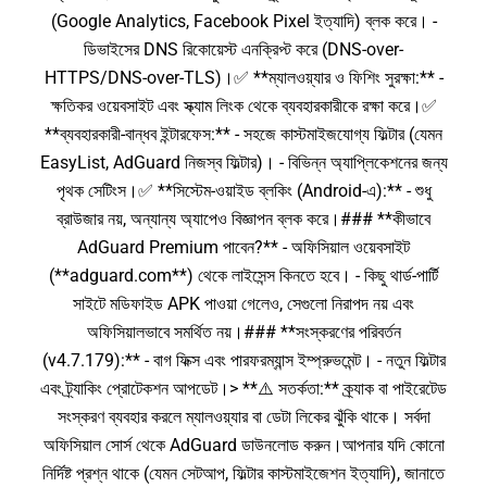
(Google Analytics, Facebook Pixel ইত্যাদি) ব্লক করে। -
ডিভাইসের DNS রিকোয়েস্ট এনক্রিপ্ট করে (DNS-over-
HTTPS/DNS-over-TLS)।✅ **ম্যালওয়্যার ও ফিশিং সুরক্ষা:** -
ক্ষতিকর ওয়েবসাইট এবং স্ক্যাম লিংক থেকে ব্যবহারকারীকে রক্ষা করে।✅
**ব্যবহারকারী-বান্ধব ইন্টারফেস:** - সহজে কাস্টমাইজযোগ্য ফিল্টার (যেমন
EasyList, AdGuard নিজস্ব ফিল্টার)। - বিভিন্ন অ্যাপ্লিকেশনের জন্য
পৃথক সেটিংস।✅ **সিস্টেম-ওয়াইড ব্লকিং (Android-এ):** - শুধু
ব্রাউজার নয়, অন্যান্য অ্যাপেও বিজ্ঞাপন ব্লক করে।### **কীভাবে
AdGuard Premium পাবেন?** - অফিসিয়াল ওয়েবসাইট
(**adguard.com**) থেকে লাইসেন্স কিনতে হবে। - কিছু থার্ড-পার্টি
সাইটে মডিফাইড APK পাওয়া গেলেও, সেগুলো নিরাপদ নয় এবং
অফিসিয়ালভাবে সমর্থিত নয়।### **সংস্করণের পরিবর্তন
(v4.7.179):** - বাগ ফিক্স এবং পারফরম্যান্স ইম্প্রুভমেন্ট। - নতুন ফিল্টার
এবং ট্র্যাকিং প্রোটেকশন আপডেট।> **⚠️ সতর্কতা:** ক্র্যাক বা পাইরেটেড
সংস্করণ ব্যবহার করলে ম্যালওয়্যার বা ডেটা লিকের ঝুঁকি থাকে। সর্বদা
অফিসিয়াল সোর্স থেকে AdGuard ডাউনলোড করুন।আপনার যদি কোনো
নির্দিষ্ট প্রশ্ন থাকে (যেমন সেটআপ, ফিল্টার কাস্টমাইজেশন ইত্যাদি), জানাতে