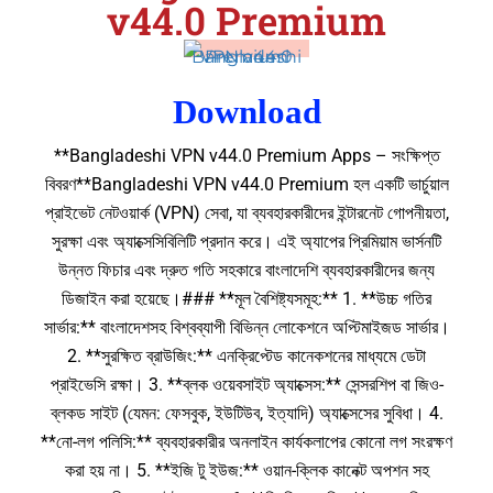
v44.0 Premium
Download
**Bangladeshi VPN v44.0 Premium Apps – সংক্ষিপ্ত
বিবরণ**Bangladeshi VPN v44.0 Premium হল একটি ভার্চুয়াল
প্রাইভেট নেটওয়ার্ক (VPN) সেবা, যা ব্যবহারকারীদের ইন্টারনেট গোপনীয়তা,
সুরক্ষা এবং অ্যাক্সেসিবিলিটি প্রদান করে। এই অ্যাপের প্রিমিয়াম ভার্সনটি
উন্নত ফিচার এবং দ্রুত গতি সহকারে বাংলাদেশি ব্যবহারকারীদের জন্য
ডিজাইন করা হয়েছে।### **মূল বৈশিষ্ট্যসমূহ:** 1. **উচ্চ গতির
সার্ভার:** বাংলাদেশসহ বিশ্বব্যাপী বিভিন্ন লোকেশনে অপ্টিমাইজড সার্ভার।
2. **সুরক্ষিত ব্রাউজিং:** এনক্রিপ্টেড কানেকশনের মাধ্যমে ডেটা
প্রাইভেসি রক্ষা। 3. **ব্লক ওয়েবসাইট অ্যাক্সেস:** সেন্সরশিপ বা জিও-
ব্লকড সাইট (যেমন: ফেসবুক, ইউটিউব, ইত্যাদি) অ্যাক্সেসের সুবিধা। 4.
**নো-লগ পলিসি:** ব্যবহারকারীর অনলাইন কার্যকলাপের কোনো লগ সংরক্ষণ
করা হয় না। 5. **ইজি টু ইউজ:** ওয়ান-ক্লিক কানেক্ট অপশন সহ