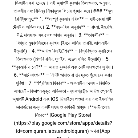
ডিজাইন করা হয়েছে। এই অ্যাপটি কুরআন তিলাওয়াত, অনুবাদ,
তাফসীর এবং বিভিন্ন শিক্ষামূলক ফিচার প্রদান করে।### **মূল
বৈশিষ্ট্যসমূহ:** 1. **সম্পূর্ণ কুরআন শরিফ** – হাই-কোয়ালিটি
টেক্সট ও অডিও সহ। 2. **বহুভাষিক অনুবাদ** – বাংলা, ইংরেজি,
উর্দু, মালয়ালম সহ ৫০+ ভাষায় অনুবাদ। 3. **তাফসীর** –
বিখ্যাত মুফাসসিরদের ব্যাখ্যা (ইবনে কাসির, তাবারী, জালালাইন
ইত্যাদি)। 4. **অডিও রিসাইটেশন** – বিশ্ববিখ্যাত ক্বারীদের
তিলাওয়াত (মিশারি রশিদ, সুদাইস, আব্দুল বাসিত ইত্যাদি)। 5.
**বুকমার্ক ও নোট** – আয়াত বুকমার্ক এবং নোট সংরক্ষণের সুবিধা।
6. **সার্চ ফাংশন** – নির্দিষ্ট আয়াত বা শব্দ দ্রুত খুঁজে বের করার
সুবিধা। 7. **প্রিমিয়াম ফিচার** - অফলাইন এক্সেস - নিয়মিত
আপডেট - বিজ্ঞাপন-মুক্ত অভিজ্ঞতা - ব্যাকগ্রাউন্ড অডিও প্লেএই
অ্যাপটি Android এবং iOS ডিভাইসে পাওয়া যায় এবং ইসলামিক
জ্ঞানার্জনের জন্য একটি সহজ ও কার্যকরী মাধ্যম।**ডাউনলোড
লিংক:** [Google Play Store]
(https://play.google.com/store/apps/details?
id=com.quran.labs.androidquran) অথবা [App