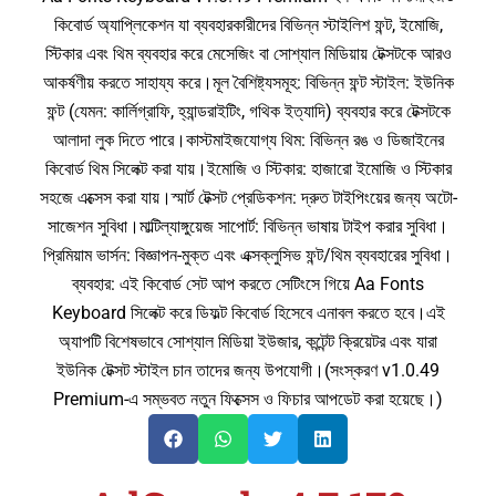
কিবোর্ড অ্যাপ্লিকেশন যা ব্যবহারকারীদের বিভিন্ন স্টাইলিশ ফন্ট, ইমোজি,
স্টিকার এবং থিম ব্যবহার করে মেসেজিং বা সোশ্যাল মিডিয়ায় টেক্সটকে আরও
আকর্ষণীয় করতে সাহায্য করে।মূল বৈশিষ্ট্যসমূহ: বিভিন্ন ফন্ট স্টাইল: ইউনিক
ফন্ট (যেমন: কার্লিগ্রাফি, হ্যান্ডরাইটিং, গথিক ইত্যাদি) ব্যবহার করে টেক্সটকে
আলাদা লুক দিতে পারে।কাস্টমাইজযোগ্য থিম: বিভিন্ন রঙ ও ডিজাইনের
কিবোর্ড থিম সিলেক্ট করা যায়।ইমোজি ও স্টিকার: হাজারো ইমোজি ও স্টিকার
সহজে এক্সেস করা যায়।স্মার্ট টেক্সট প্রেডিকশন: দ্রুত টাইপিংয়ের জন্য অটো-
সাজেশন সুবিধা।মাল্টিল্যাঙ্গুয়েজ সাপোর্ট: বিভিন্ন ভাষায় টাইপ করার সুবিধা।
প্রিমিয়াম ভার্সন: বিজ্ঞাপন-মুক্ত এবং এক্সক্লুসিভ ফন্ট/থিম ব্যবহারের সুবিধা।
ব্যবহার: এই কিবোর্ড সেট আপ করতে সেটিংসে গিয়ে Aa Fonts
Keyboard সিলেক্ট করে ডিফল্ট কিবোর্ড হিসেবে এনাবল করতে হবে।এই
অ্যাপটি বিশেষভাবে সোশ্যাল মিডিয়া ইউজার, কন্টেন্ট ক্রিয়েটর এবং যারা
ইউনিক টেক্সট স্টাইল চান তাদের জন্য উপযোগী।(সংস্করণ v1.0.49
Premium-এ সম্ভবত নতুন ফিক্সেস ও ফিচার আপডেট করা হয়েছে।)