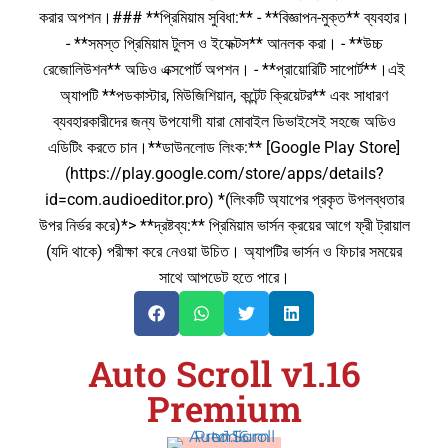
করার অপশন।### **প্রিমিয়াম সুবিধা:** - **বিজ্ঞাপন-মুক্ত** ব্যবহার।
- **সমস্ত প্রিমিয়াম টুলস ও ইফেক্টস** আনলক করা। - **উচ্চ
রেজোলিউশন** অডিও এক্সপোর্ট অপশন। - **প্রায়োরিটি সাপোর্ট**।এই
অ্যাপটি **পডকাস্টার, মিউজিশিয়ান, কন্টেন্ট ক্রিয়েটর** এবং সাধারণ
ব্যবহারকারীদের জন্য উপযোগী যারা মোবাইল ডিভাইসেই সহজে অডিও
এডিটিং করতে চান।**ডাউনলোড লিংক:** [Google Play Store]
(https://play.google.com/store/apps/details?
id=com.audioeditor.pro) *(লিংকটি অ্যাপের প্রকৃত উপলব্ধতার
উপর নির্ভর করে)*> **দ্রষ্টব্য:** প্রিমিয়াম ভার্সন ক্রয়ের আগে ফ্রী ট্রায়াল
(যদি থাকে) পরীক্ষা করে নেওয়া উচিত। অ্যাপটির ভার্সন ও ফিচার সময়ের
সাথে আপডেট হতে পারে।
Auto Scroll v1.16
Premium