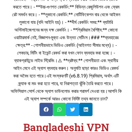
করতে পারে। - **উচ্চ-গুণগত রেকর্ডিং:** বিভিন্ন রেজুলিউশন এবং ফ্রেম
রেট সমর্থন করে। - **লুকানো রেকর্ডিং:** নোটিফিকেশন বার থেকে আইকন
লুকানো যায় (যদি আইনি হয়)। - **দীর্ঘ রেকর্ডিং সময়:** ব্যাটারি
অপ্টিমাইজেশনের জন্য দক্ষ রেকর্ডিং। - **প্রিমিয়াম বৈশিষ্ট্য:** কোনো
ওয়াটারমার্ক নেই, বিজ্ঞাপন-মুক্ত এবং উন্নত সেটিংস।### **ব্যবহারের
ক্ষেত্র:** - গোপনীয়ভাবে ভিডিও রেকর্ডিং (আইনগত সীমার মধ্যে)। -
লেকচার, মিটিং বা ইভেন্ট রেকর্ড করা যখন ফোন ব্যবহার করা হচ্ছে। -
ব্যাকগ্রাউন্ডে লাইভ স্ট্রিমিং।⚠️ **দ্রষ্টব্য:** গোপনীয়তা এবং স্থানীয়
আইন মেনে এই অ্যাপ ব্যবহার করুন। অনুমতি ছাড়া কারও ভিডিও রেকর্ড
করা অবৈধ হতে পারে।এই সংস্করণটি (v6.8.19) প্রিমিয়াম, অর্থাৎ এটি
ক্র্যাক বা মড করা হতে পারে, যা নিরাপত্তা ঝুঁকি তৈরি করতে পারে।
অফিসিয়াল সোর্স থেকে অ্যাপ ডাউনলোড করার পরামর্শ দেওয়া হয়।আপনি কি
এই অ্যাপ সম্পর্কে আরও কোনো নির্দিষ্ট তথ্য জানতে চান?
Bangladeshi VPN