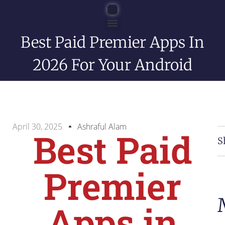
Best Paid Premier Apps In
English Blog
2026 For Your Android
April 30, 2025
Ashraful Alam
Best Paid
S
Premier
Apps in