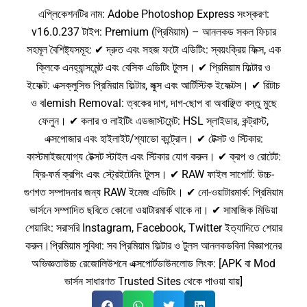
এপ্লিকেশনটির নাম: Adobe Photoshop Express সংস্করণ:
v16.0.237 টাইপ: Premium (প্রিমিয়াম) – আনলকড সকল ফিচার
সহমূল বৈশিষ্ট্যসমূহ: ✔ দ্রুত এবং সহজ ফটো এডিটিং: স্বয়ংক্রিয় ফিক্স, এক
ক্লিকে এনহ্যান্সমেন্ট এবং বেসিক এডিটিং টুলস। ✔ প্রিমিয়াম ফিল্টার ও
ইফেক্ট: এক্সক্লুসিভ প্রিমিয়াম ফিল্টার, লুক্স এবং আর্টিস্টিক ইফেক্টস। ✔ রিটাচ
ও বlemish Removal: ত্বকের দাগ, দাগ-ছোপ বা অবাঞ্ছিত বস্তু মুছে
ফেলুন। ✔ কলার ও লাইটিং এডজাস্টমেন্ট: HSL স্লাইডার, কন্ট্রাস্ট,
এক্সপোজার এবং হাইলাইট/শ্যাডো কন্ট্রোল। ✔ টেক্সট ও স্টিকার:
কাস্টমাইজযোগ্য টেক্সট স্টাইল এবং স্টিকার যোগ করুন। ✔ ক্রপ ও রোটেট:
ফ্রি-ফর্ম ক্রপিং এবং স্ট্রেইটেনিং টুলস। ✔ RAW ফাইল সাপোর্ট: উচ্চ-
গুণগত সম্পাদনার জন্য RAW ইমেজ এডিটিং। ✔ নো-ওয়াটারমার্ক: প্রিমিয়াম
ভার্সনে সম্পাদিত ছবিতে কোনো ওয়াটারমার্ক থাকে না। ✔ সামাজিক মিডিয়া
শেয়ারিং: সরাসরি Instagram, Facebook, Twitter ইত্যাদিতে শেয়ার
করুন।প্রিমিয়াম সুবিধা: সব প্রিমিয়াম ফিল্টার ও টুলস আনলকডবিনা বিজ্ঞাপনের
অভিজ্ঞতাউচ্চ রেজোলিউশনে এক্সপোর্টডাউনলোড লিংক: [APK বা Mod
ভার্সন সাধারণত Trusted Sites থেকে পাওয়া যায়]​