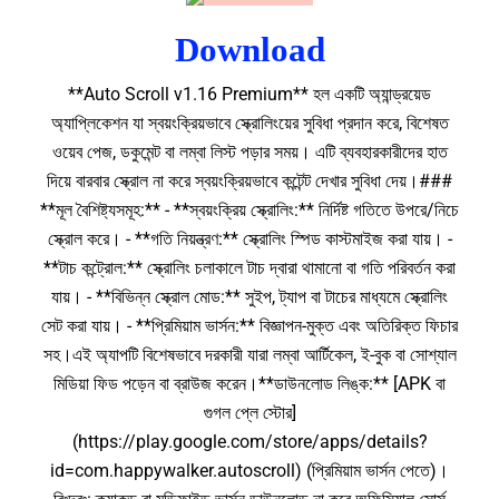
Download
**Auto Scroll v1.16 Premium** হল একটি অ্যান্ড্রয়েড
অ্যাপ্লিকেশন যা স্বয়ংক্রিয়ভাবে স্ক্রোলিংয়ের সুবিধা প্রদান করে, বিশেষত
ওয়েব পেজ, ডকুমেন্ট বা লম্বা লিস্ট পড়ার সময়। এটি ব্যবহারকারীদের হাত
দিয়ে বারবার স্ক্রোল না করে স্বয়ংক্রিয়ভাবে কন্টেন্ট দেখার সুবিধা দেয়।###
**মূল বৈশিষ্ট্যসমূহ:** - **স্বয়ংক্রিয় স্ক্রোলিং:** নির্দিষ্ট গতিতে উপরে/নিচে
স্ক্রোল করে। - **গতি নিয়ন্ত্রণ:** স্ক্রোলিং স্পিড কাস্টমাইজ করা যায়। -
**টাচ কন্ট্রোল:** স্ক্রোলিং চলাকালে টাচ দ্বারা থামানো বা গতি পরিবর্তন করা
যায়। - **বিভিন্ন স্ক্রোল মোড:** সুইপ, ট্যাপ বা টাচের মাধ্যমে স্ক্রোলিং
সেট করা যায়। - **প্রিমিয়াম ভার্সন:** বিজ্ঞাপন-মুক্ত এবং অতিরিক্ত ফিচার
সহ।এই অ্যাপটি বিশেষভাবে দরকারী যারা লম্বা আর্টিকেল, ই-বুক বা সোশ্যাল
মিডিয়া ফিড পড়েন বা ব্রাউজ করেন।**ডাউনলোড লিঙ্ক:** [APK বা
গুগল প্লে স্টোর]
(https://play.google.com/store/apps/details?
id=com.happywalker.autoscroll) (প্রিমিয়াম ভার্সন পেতে)।