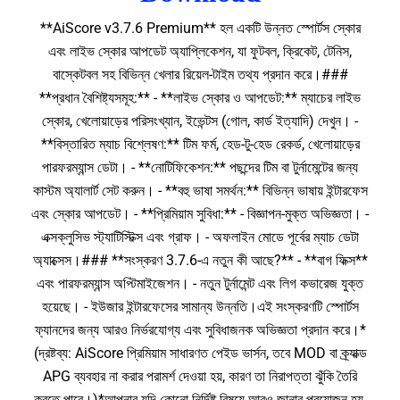
**AiScore v3.7.6 Premium** হল একটি উন্নত স্পোর্টস স্কোর
এবং লাইভ স্কোর আপডেট অ্যাপ্লিকেশন, যা ফুটবল, ক্রিকেট, টেনিস,
বাস্কেটবল সহ বিভিন্ন খেলার রিয়েল-টাইম তথ্য প্রদান করে।###
**প্রধান বৈশিষ্ট্যসমূহ:** - **লাইভ স্কোর ও আপডেট:** ম্যাচের লাইভ
স্কোর, খেলোয়াড়ের পরিসংখ্যান, ইভেন্টস (গোল, কার্ড ইত্যাদি) দেখুন। -
**বিস্তারিত ম্যাচ বিশ্লেষণ:** টিম ফর্ম, হেড-টু-হেড রেকর্ড, খেলোয়াড়ের
পারফরম্যান্স ডেটা। - **নোটিফিকেশন:** পছন্দের টিম বা টুর্নামেন্টের জন্য
কাস্টম অ্যালার্ট সেট করুন। - **বহু ভাষা সমর্থন:** বিভিন্ন ভাষায় ইন্টারফেস
এবং স্কোর আপডেট। - **প্রিমিয়াম সুবিধা:** - বিজ্ঞাপন-মুক্ত অভিজ্ঞতা। -
এক্সক্লুসিভ স্ট্যাটিস্টিক্স এবং গ্রাফ। - অফলাইন মোডে পূর্বের ম্যাচ ডেটা
অ্যাক্সেস।### **সংস্করণ 3.7.6-এ নতুন কী আছে?** - **বাগ ফিক্স**
এবং পারফরম্যান্স অপ্টিমাইজেশন। - নতুন টুর্নামেন্ট এবং লিগ কভারেজ যুক্ত
হয়েছে। - ইউজার ইন্টারফেসের সামান্য উন্নতি।এই সংস্করণটি স্পোর্টস
ফ্যানদের জন্য আরও নির্ভরযোগ্য এবং সুবিধাজনক অভিজ্ঞতা প্রদান করে।*
(দ্রষ্টব্য: AiScore প্রিমিয়াম সাধারণত পেইড ভার্সন, তবে MOD বা ক্র্যাক্ড
APG ব্যবহার না করার পরামর্শ দেওয়া হয়, কারণ তা নিরাপত্তা ঝুঁকি তৈরি
করতে পারে।)*আপনার যদি কোনো নির্দিষ্ট বিষয়ে আরও জানার প্রয়োজন হয়,