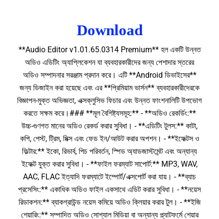
Download
**Audio Editor v1.01.65.0314 Premium** হল একটি উন্নত
অডিও এডিটিং অ্যাপ্লিকেশন যা ব্যবহারকারীদের জন্য পেশাদার স্তরের
অডিও সম্পাদনার সরঞ্জাম প্রদান করে। এটি **Android ডিভাইসের**
জন্য ডিজাইন করা হয়েছে এবং এর **প্রিমিয়াম ভার্সন** ব্যবহারকারীদেরকে
বিজ্ঞাপন-মুক্ত অভিজ্ঞতা, এক্সক্লুসিভ ফিচার এবং উন্নত ফাংশনালিটি উপভোগ
করতে সক্ষম করে।### **মূল বৈশিষ্ট্যসমূহ:** - **অডিও রেকর্ডিং:**
উচ্চ-গুণগত মানের অডিও রেকর্ড করার সুবিধা। - **এডিটিং টুলস:** কাটা,
কপি, পেস্ট, ট্রিম, মিক্স এবং ফেড ইন/আউট করার অপশন। - **ইফেক্টস ও
ফিল্টার:** ইকো, রিভার্ব, পিচ পরিবর্তন, স্পিড অ্যাডজাস্টমেন্ট এবং অন্যান্য
ইফেক্ট যুক্ত করার সুবিধা। - **ফাইল ফরম্যাট সাপোর্ট:** MP3, WAV,
AAC, FLAC ইত্যাদি ফরম্যাটে ইম্পোর্ট/এক্সপোর্ট করা যায়। - **ব্যাচ
প্রসেসিং:** একাধিক অডিও ফাইল একসাথে এডিট করার সুবিধা। - **নয়েস
রিডাকশন:** ব্যাকগ্রাউন্ড নয়েস কমিয়ে অডিও ক্লিয়ার করার টুল। - **ইজি
শেয়ারিং:** সম্পাদিত অডিও সোশ্যাল মিডিয়া বা অন্যান্য প্ল্যাটফর্মে শেয়ার